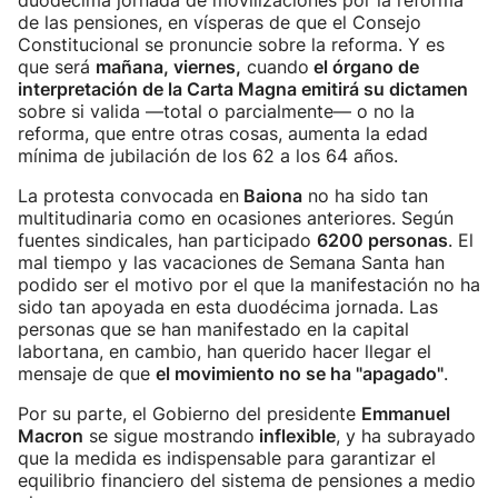
duodécima jornada de movilizaciones por la reforma
de las pensiones, en vísperas de que el Consejo
Constitucional se pronuncie sobre la reforma. Y es
que será
mañana, viernes,
cuando
el órgano de
interpretación de la Carta Magna emitirá su dictamen
sobre si valida —total o parcialmente— o no la
reforma, que entre otras cosas, aumenta la edad
mínima de jubilación de los 62 a los 64 años.
La protesta convocada en
Baiona
no ha sido tan
multitudinaria como en ocasiones anteriores. Según
fuentes sindicales, han participado
6200 personas
. El
mal tiempo y las vacaciones de Semana Santa han
podido ser el motivo por el que la manifestación no ha
sido tan apoyada en esta duodécima jornada. Las
personas que se han manifestado en la capital
labortana, en cambio, han querido hacer llegar el
mensaje de que
el movimiento no se ha "apagado"
.
Por su parte, el Gobierno del presidente
Emmanuel
Macron
se sigue mostrando
inflexible
, y ha subrayado
que la medida es indispensable para garantizar el
equilibrio financiero del sistema de pensiones a medio