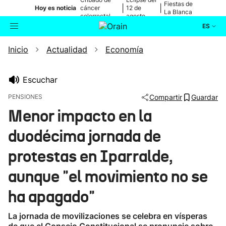
Fiestas de
|
|
Hoy es noticia
cáncer
12 de
La Blanca
colorrectal
agosto
ES
Inicio
Actualidad
Economía
Actualidad
Buscador
Política
Escuchar
PENSIONES
Compartir
Guardar
Cultura
Menor impacto en la
duodécima jornada de
Ikusmiran
protestas en Iparralde,
Eguraldia
aunque "el movimiento no se
ha apagado"
La jornada de movilizaciones se celebra en vísperas