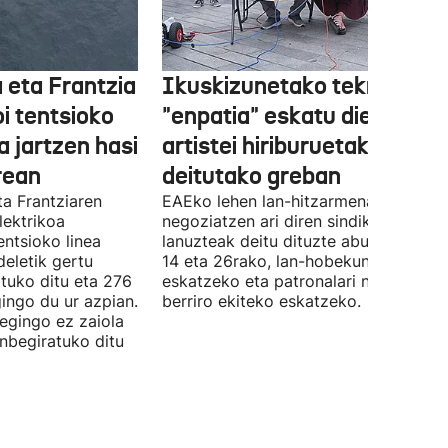
 eta Frantzia
Ikuskizunetako teknikariek
oi tentsioko
"enpatia" eskatu diete
a jartzen hasi
artistei hiriburuetako jaiet
rean
deitutako greban
ta Frantziaren
EAEko lehen lan-hitzarmena
lektrikoa
negoziatzen ari diren sindikatuek
ntsioko linea
lanuzteak deitu dituzte abuztuaren 5,
eletik gertu
14 eta 26rako, lan-hobekuntzak
tuko ditu eta 276
eskatzeko eta patronalari negoziazio
ingo du ur azpian.
berriro ekiteko eskatzeko.
 egingo ez zaiola
inbegiratuko ditu