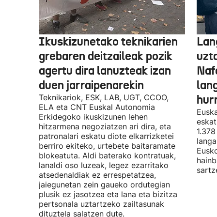
Ikuskizunetako teknikarien
Lan
grebaren deitzaileak pozik
uzt
agertu dira lanuzteak izan
Naf
duen jarraipenarekin
lan
Teknikariok, ESK, LAB, UGT, CCOO,
hur
ELA eta CNT Euskal Autonomia
Euska
Erkidegoko ikuskizunen lehen
eskat
hitzarmena negoziatzen ari dira, eta
1.378
patronalari eskatu diote elkarrizketei
langa
berriro ekiteko, urtebete baitaramate
Eusko
blokeatuta. Aldi baterako kontratuak,
hainb
lanaldi oso luzeak, legez ezarritako
sartz
atsedenaldiak ez errespetatzea,
jaiegunetan zein gaueko ordutegian
plusik ez jasotzea eta lana eta bizitza
pertsonala uztartzeko zailtasunak
dituztela salatzen dute.