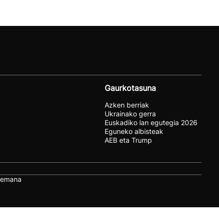
Gaurkotasuna
Azken berriak
Ukrainako gerra
Euskadiko lan egutegia 2026
Eguneko albisteak
AEB eta Trump
remana