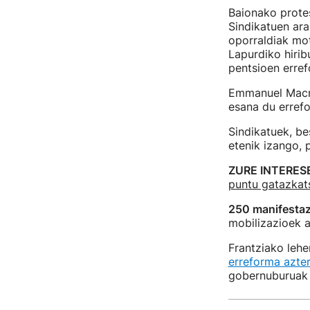
Baionako prote
Sindikatuen ara
oporraldiak mo
Lapurdiko hirib
pentsioen erre
Emmanuel Macron
esana du errefo
Sindikatuek, be
etenik izango,
ZURE INTERES
puntu gatazkat
250 manifestaz
mobilizazioek a
Frantziako lehe
erreforma azter
gobernuburuak e