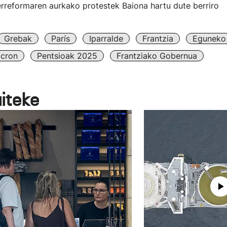
rreformaren aurkako protestek Baiona hartu dute berriro
Grebak
París
Iparralde
Frantzia
Eguneko 
cron
Pentsioak 2025
Frantziako Gobernua
aiteke