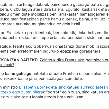
stak orain arte egindakoek baino jende gutxiago batu du g
bera, 6.200 lagun atera dira kalera. Eguraldi kaskarrak eta
teldu omen dute mobilizazioen "arrakasta", hamabigarren e
uruko manifestazioan parte hartu dutenek, baina, argi utzi 
formaren aurkako mugimendua ez dela itzali.
 Frantziako presidenteak, bere aldetik, tinko heltzen dio 
rma beharrezkoa dela epe ertainera pentsioen sistemari eu
stalde, Frantziako Gobernuari ohartarazi diote mobilizazio
 pentsioen erreformaren inguruko ebazpena gorabehera.
EKOA IZAN DAITEKE:
Zeintzuk dira Frantziako pentsioen e
suenak?
io baino gehiago
antolatu dituzte Frantzia osoan zehar. Ha
urrekoek baino jarraipen apalagoa izan dute.
n ministro
Elisabeth Bornek eta sindikatuek aurreko astean
tzeko egin zuten bilera
k "porrot" egin zuen, sindikatuen ar
z zuelako testu legala atzera bota nahi izan.