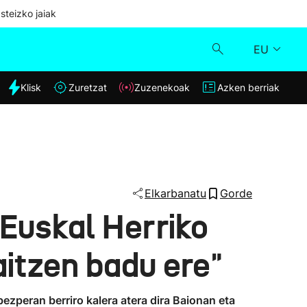
steizko jaiak
EU
dia
Klisk
Zuretzat
Zuzenekoak
Azken berriak
Klisk
Zuzenekoak
Zuretzat
Elkarbanatu
Gorde
 Euskal Herriko
Azken berriak
aitzen badu ere"
zperan berriro kalera atera dira Baionan eta