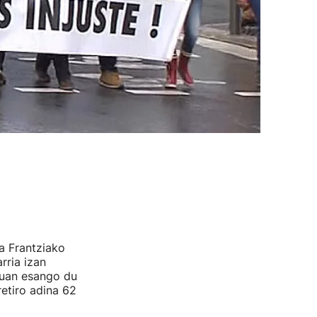
a Frantziako
rria izan
uan esango du
retiro adina 62