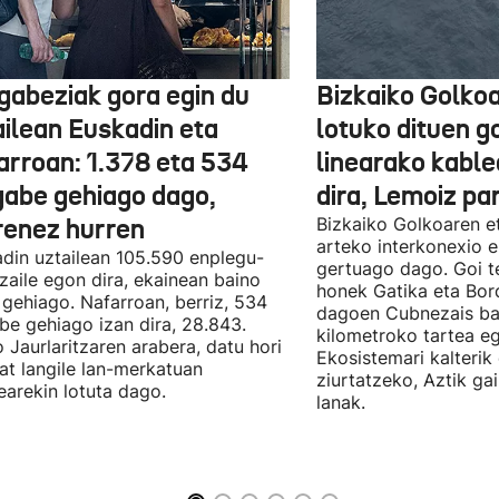
gabeziak gora egin du
Bizkaiko Golkoa
ailean Euskadin eta
lotuko dituen g
arroan: 1.378 eta 534
linearako kable
gabe gehiago dago,
dira, Lemoiz pa
renez hurren
Bizkaiko Golkoaren e
arteko interkonexio e
din uztailean 105.590 enplegu-
gertuago dago. Goi te
zaile egon dira, ekainean baino
honek Gatika eta Bord
 gehiago. Nafarroan, berriz, 534
dagoen Cubnezais ba
be gehiago izan dira, 28.843.
kilometroko tartea eg
 Jaurlaritzaren arabera, datu hori
Ekosistemari kalterik
at langile lan-merkatuan
ziurtatzeko, Aztik ga
earekin lotuta dago.
lanak.