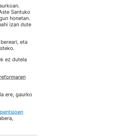
aurkoan.
 Aste Santuko
gun honetan.
nahi izan dute
bereari, eta
steko.
ek ez dutela
rreformaren
la ere, gaurko
 pentsioen
abera,