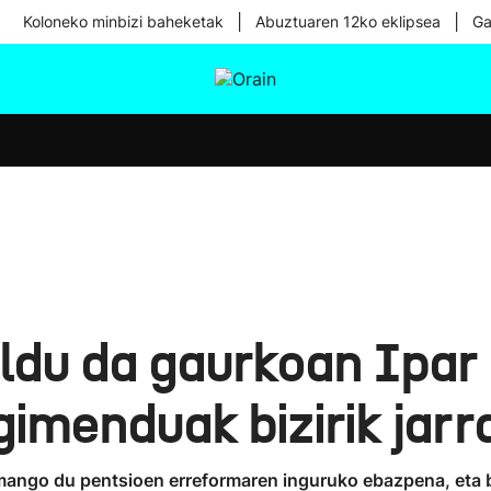
|
|
Koloneko minbizi baheketak
Abuztuaren 12ko eklipsea
Ga
tura
Ikusmiran
Egural
Osasuna
Teknologia
ldu da gaurkoan Ipar
imenduak bizirik jarr
emango du pentsioen erreformaren inguruko ebazpena, eta be