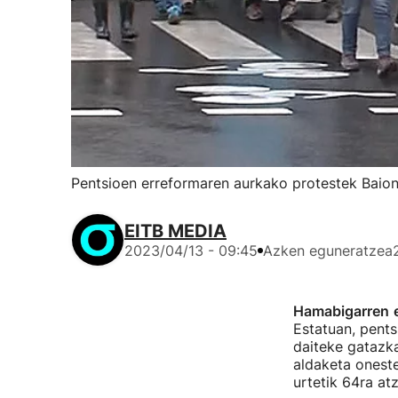
Pentsioen erreformaren aurkako protestek Baion
EITB MEDIA
2023/04/13 - 09:45
Azken eguneratzea
Hamabigarren
Estatuan, pents
daiteke gatazka
aldaketa oneste
urtetik 64ra at