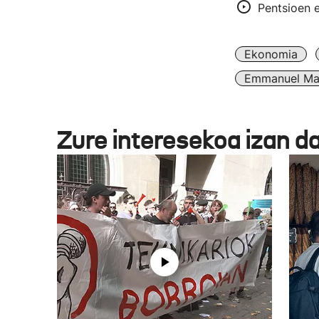
Pentsioen e
Ekonomia
Emmanuel Ma
Zure interesekoa izan d