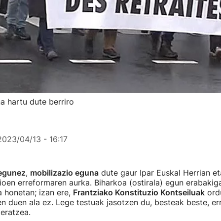
a hartu dute berriro
2023/04/13 - 16:17
egunez
,
mobilizazio eguna
dute gaur Ipar Euskal Herrian et
ioen erreformaren aurka. Biharkoa (ostirala) egun erabakiga
 honetan; izan ere,
Frantziako Konstituzio Kontseiluak
ord
n duen ala ez. Lege testuak jasotzen du, besteak beste, er
zeratzea.