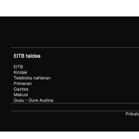
EITB taldea
EITB
Kirolak
Telebista nahieran
Primeran
Gaztea
Makusi
Guau - Gure Audioa
Pribat