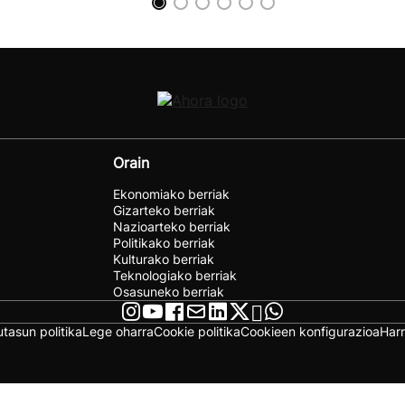
Orain
Ekonomiako berriak
Gizarteko berriak
Nazioarteko berriak
Politikako berriak
Kulturako berriak
Teknologiako berriak
Osasuneko berriak
utasun politika
Lege oharra
Cookie politika
Cookieen konfigurazioa
Har