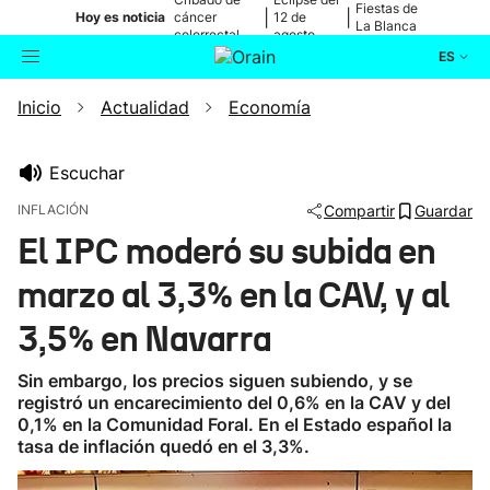
Fiestas de
|
|
Hoy es noticia
cáncer
12 de
La Blanca
colorrectal
agosto
ES
Inicio
Actualidad
Economía
Actualidad
Buscador
Política
Escuchar
INFLACIÓN
Compartir
Guardar
Cultura
El IPC moderó su subida en
marzo al 3,3% en la CAV, y al
Ikusmiran
3,5% en Navarra
Eguraldia
Sin embargo, los precios siguen subiendo, y se
registró un encarecimiento del 0,6% en la CAV y del
0,1% en la Comunidad Foral. En el Estado español la
tasa de inflación quedó en el 3,3%.