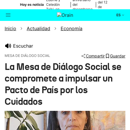
del 12
|
|
Hoy es noticia
Celedón
del
de
Txiki, en
desembarco
agosto
directo
de Elkano
ES
Inicio
Actualidad
Economía
Actualidad
Buscador
Política
Escuchar
MESA DE DIÁLOGO SOCIAL
Compartir
Guardar
Cultura
La Mesa de Diálogo Social se
compromete a impulsar un
Ikusmiran
Pacto de País por los
Eguraldia
Cuidados