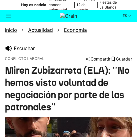
Fiestas de
|
|
Hoy es noticia
cáncer
12 de
La Blanca
colorrectal
agosto
ES
Inicio
Actualidad
Economía
Actualidad
Buscador
Política
Escuchar
CONFLICTO LABORAL
Compartir
Guardar
Cultura
Miren Zubizarreta (ELA): ''No
hemos visto voluntad de
Ikusmiran
negociación por parte de las
Eguraldia
patronales''