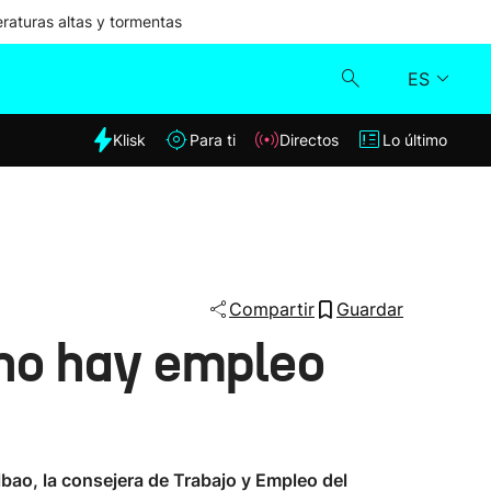
aturas altas y tormentas
ES
dia
Klisk
Para ti
Directos
Lo último
Klisk
Directos
Para ti
Compartir
Guardar
 no hay empleo
Lo último
lbao, la consejera de Trabajo y Empleo del