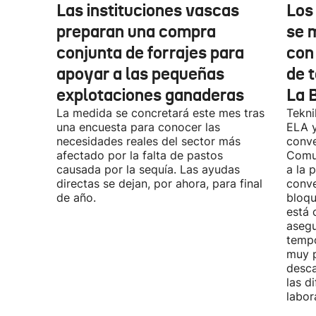
Las instituciones vascas
Los
preparan una compra
se 
conjunta de forrajes para
con
apoyar a las pequeñas
de t
explotaciones ganaderas
La 
La medida se concretará este mes tras
Tekni
una encuesta para conocer las
ELA y
necesidades reales del sector más
conve
afectado por la falta de pastos
Comu
causada por la sequía. Las ayudas
a la 
directas se dejan, por ahora, para final
conve
de año.
bloqu
está 
asegu
tempo
muy p
desca
las d
labor