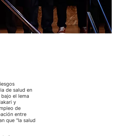
riesgos
ria de salud en
bajo el lema
akari y
empleo de
pación entre
an que "la salud