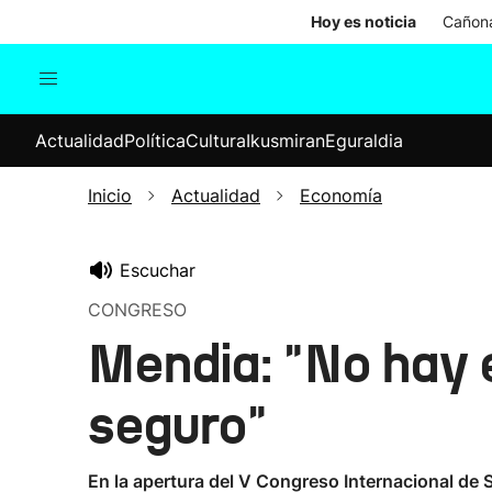
Hoy es noticia
Cañona
Actualidad
Política
Cul
Actualidad
Política
Cultura
Ikusmiran
Eguraldia
Sociedad
Elecciones
Economía
Inicio
Actualidad
Economía
Internacional
Escuchar
CONGRESO
Mendia: "No hay 
seguro"
En la apertura del V Congreso Internacional de 