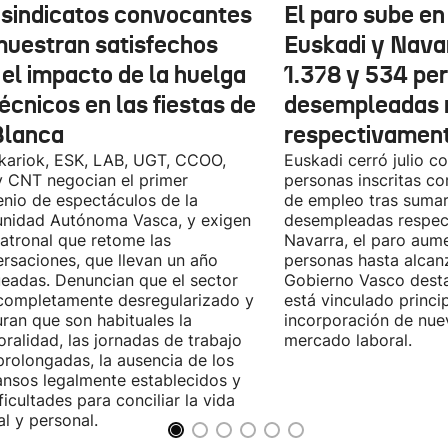
 sindicatos convocantes
El paro sube en 
muestran satisfechos
Euskadi y Nava
 el impacto de la huelga
1.378 y 534 pe
écnicos en las fiestas de
desempleadas 
Blanca
respectivamen
kariok, ESK, LAB, UGT, CCOO,
Euskadi cerró julio c
 CNT negocian el primer
personas inscritas 
nio de espectáculos de la
de empleo tras sumar
nidad Autónoma Vasca, y exigen
desempleadas respect
patronal que retome las
Navarra, el paro aum
rsaciones, que llevan un año
personas hasta alcanz
eadas. Denuncian que el sector
Gobierno Vasco dest
completamente desregularizado y
está vinculado princi
ran que son habituales la
incorporación de nue
ralidad, las jornadas de trabajo
mercado laboral.
rolongadas, la ausencia de los
nsos legalmente establecidos y
ificultades para conciliar la vida
al y personal.