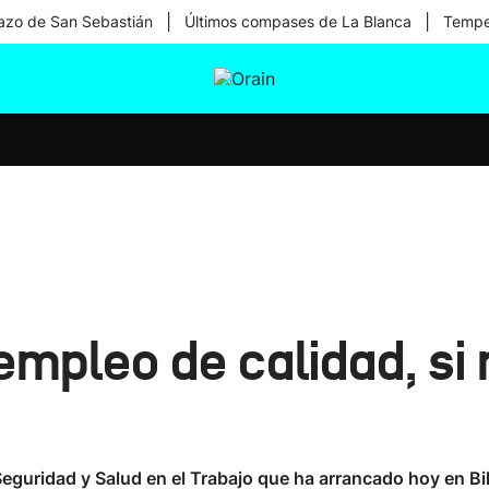
|
|
zo de San Sebastián
Últimos compases de La Blanca
Temper
tura
Ikusmiran
Egural
Salud
Tecnología
empleo de calidad, si
Seguridad y Salud en el Trabajo que ha arrancado hoy en Bi