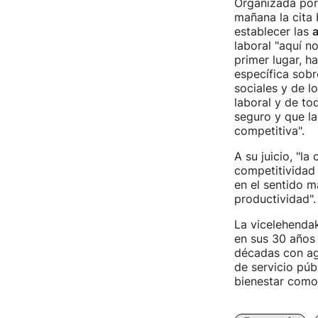
Organizada por 
mañana la cita 
establecer las
a
laboral "aquí n
primer lugar, h
específica sobr
sociales y de l
laboral y de t
seguro y que la
competitiva".
A su juicio, "la
competitividad 
en el sentido m
productividad".
La vicelehenda
en sus 30 años 
décadas con age
de servicio públ
bienestar como 