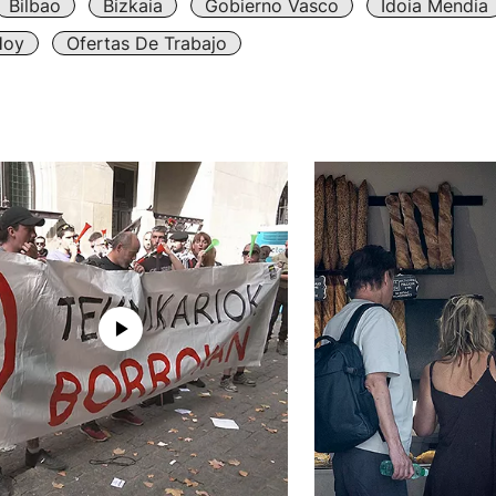
Bilbao
Bizkaia
Gobierno Vasco
Idoia Mendia
Hoy
Ofertas De Trabajo