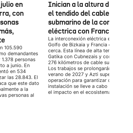
julio en
Inician a la altura de Lemo
rra, con
el tendido del cable
rsonas
submarino de la conexión
más,
eléctrica con Francia
te
La interconexión eléctrica entre el
Golfo de Bizkaia y Francia está más
on 105.590
cerca. Esta línea de alta tensión unirá
como demandantes
Gatika con Cubnezais y contará con
 1.378 personas
276 kilómetros de cable submarino.
o a junio. En
Los trabajos se prolongarán hasta
entó en 534
verano de 2027 y Azti supervisará la
ar las 28.843. El
operación para garantizar que la
aca que este dato
instalación se lleve a cabo minimizan
palmente a la
el impacto en el ecosistema marino.
vas personas al