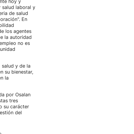
nte hoy y
 salud laboral y
ria de salud
oración". En
bilidad
de los agentes
e la autoridad
 empleo no es
tunidad
 salud y de la
n su bienestar,
n la
da por Osalan
tas tres
o su carácter
estión del