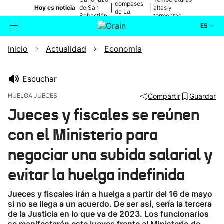
compases
|
|
Hoy es noticia
de San
altas y
de La
Sebastián
tormentas
Blanca
ES
Inicio
Actualidad
Economía
Actualidad
Buscador
Política
Escuchar
HUELGA JUECES
Compartir
Guardar
Cultura
Jueces y fiscales se reúnen
con el Ministerio para
Ikusmiran
negociar una subida salarial y
Eguraldia
evitar la huelga indefinida
Jueces y fiscales irán a huelga a partir del 16 de mayo
si no se llega a un acuerdo. De ser así, sería la tercera
de la Justicia en lo que va de 2023. Los funcionarios