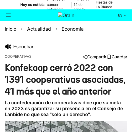
Fiestas de
|
|
Hoy es noticia
cáncer
12 de
La Blanca
colorrectal
agosto
ES
Inicio
Actualidad
Economía
Actualidad
Buscador
Política
Escuchar
COOPERATIVAS
Compartir
Guardar
Cultura
Konfekoop cerró 2022 con
1391 cooperativas asociadas,
Ikusmiran
41 más que el año anterior
Eguraldia
La confederación de cooperativas dice que su meta
en 2023 es garantizar su presencia en el Consejo de
Lanbide no que sea "solo un derecho".