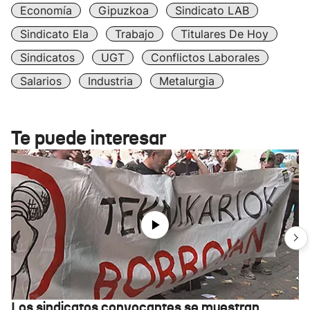
Economía
Gipuzkoa
Sindicato LAB
Sindicato Ela
Trabajo
Titulares De Hoy
Sindicatos
UGT
Conflictos Laborales
Salarios
Industria
Metalurgia
Te puede interesar
Los sindicatos convocantes se muestran