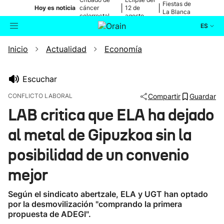
Fiestas de
|
|
Hoy es noticia
cáncer
12 de
La Blanca
colorrectal
agosto
ES
Inicio
Actualidad
Economía
Actualidad
Buscador
Política
Escuchar
CONFLICTO LABORAL
Compartir
Guardar
Cultura
LAB critica que ELA ha dejado
al metal de Gipuzkoa sin la
Ikusmiran
posibilidad de un convenio
Eguraldia
mejor
Según el sindicato abertzale, ELA y UGT han optado
por la desmovilización "comprando la primera
propuesta de ADEGI".