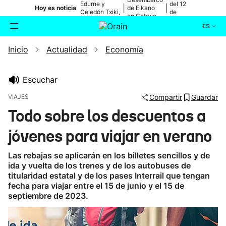
Edurne y
del 12
|
|
Hoy es noticia
de Elkano
Celedón Txiki,
de
en Getaria
en directo
agosto
ES
Inicio
Actualidad
Economía
Actualidad
Buscador
Política
Escuchar
VIAJES
Compartir
Guardar
Cultura
Todo sobre los descuentos a
jóvenes para viajar en verano
Ikusmiran
Las rebajas se aplicarán en los billetes sencillos y de
Eguraldia
ida y vuelta de los trenes y de los autobuses de
titularidad estatal y de los pases Interrail que tengan
fecha para viajar entre el 15 de junio y el 15 de
septiembre de 2023.