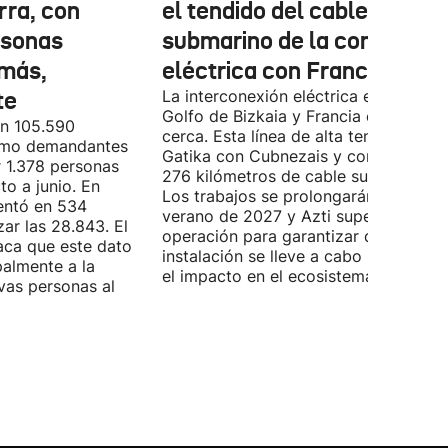
rra, con
el tendido del cable
rsonas
submarino de la conexión
más,
eléctrica con Francia
te
La interconexión eléctrica entre el
Golfo de Bizkaia y Francia está más
on 105.590
cerca. Esta línea de alta tensión unirá
como demandantes
Gatika con Cubnezais y contará con
 1.378 personas
276 kilómetros de cable submarino.
o a junio. En
Los trabajos se prolongarán hasta
entó en 534
verano de 2027 y Azti supervisará la
ar las 28.843. El
operación para garantizar que la
aca que este dato
instalación se lleve a cabo minimizan
palmente a la
el impacto en el ecosistema marino.
vas personas al