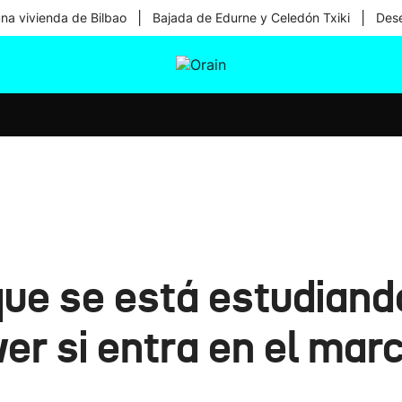
|
|
una vivienda de Bilbao
Bajada de Edurne y Celedón Txiki
Dese
tura
Ikusmiran
Egural
Salud
Tecnología
que se está estudiand
ver si entra en el mar