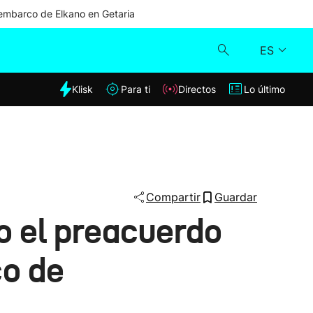
mbarco de Elkano en Getaria
ES
dia
Klisk
Para ti
Directos
Lo último
Klisk
Directos
Para ti
Compartir
Guardar
o el preacuerdo
Lo último
co de