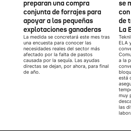
preparan una compra
se 
conjunta de forrajes para
con
apoyar a las pequeñas
de t
explotaciones ganaderas
La 
La medida se concretará este mes tras
Tekni
una encuesta para conocer las
ELA y
necesidades reales del sector más
conve
afectado por la falta de pastos
Comu
causada por la sequía. Las ayudas
a la 
directas se dejan, por ahora, para final
conve
de año.
bloqu
está 
asegu
tempo
muy p
desca
las d
labor