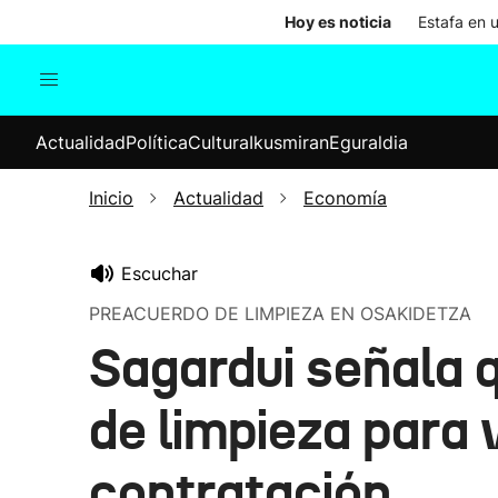
Hoy es noticia
Estafa en 
Actualidad
Política
Cul
Actualidad
Política
Cultura
Ikusmiran
Eguraldia
Sociedad
Elecciones
Economía
Inicio
Actualidad
Economía
Internacional
Escuchar
PREACUERDO DE LIMPIEZA EN OSAKIDETZA
Sagardui señala 
de limpieza para 
contratación