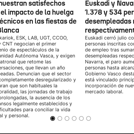
muestran satisfechos
Euskadi y Nava
 el impacto de la huelga
1.378 y 534 pe
écnicos en las fiestas de
desempleadas 
Blanca
respectivamen
kariok, ESK, LAB, UGT, CCOO,
Euskadi cerró julio c
 CNT negocian el primer
personas inscritas 
nio de espectáculos de la
de empleo tras sumar
nidad Autónoma Vasca, y exigen
desempleadas respect
patronal que retome las
Navarra, el paro aum
rsaciones, que llevan un año
personas hasta alcanz
eadas. Denuncian que el sector
Gobierno Vasco dest
completamente desregularizado y
está vinculado princi
ran que son habituales la
incorporación de nue
ralidad, las jornadas de trabajo
mercado laboral.
rolongadas, la ausencia de los
nsos legalmente establecidos y
ificultades para conciliar la vida
al y personal.