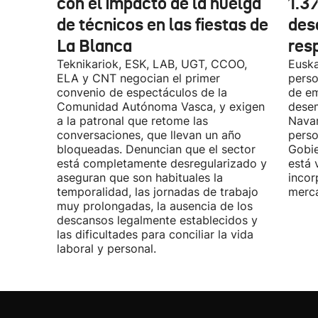
con el impacto de la huelga
1.3
de técnicos en las fiestas de
des
La Blanca
res
Teknikariok, ESK, LAB, UGT, CCOO,
Euska
ELA y CNT negocian el primer
perso
convenio de espectáculos de la
de em
Comunidad Autónoma Vasca, y exigen
desem
a la patronal que retome las
Navar
conversaciones, que llevan un año
perso
bloqueadas. Denuncian que el sector
Gobie
está completamente desregularizado y
está 
aseguran que son habituales la
incor
temporalidad, las jornadas de trabajo
merca
muy prolongadas, la ausencia de los
descansos legalmente establecidos y
las dificultades para conciliar la vida
laboral y personal.