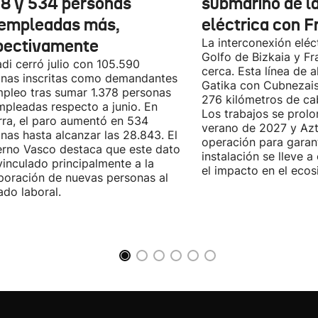
78 y 534 personas
submarino de l
empleadas más,
eléctrica con F
pectivamente
La interconexión eléct
Golfo de Bizkaia y Fr
di cerró julio con 105.590
cerca. Esta línea de a
nas inscritas como demandantes
Gatika con Cubnezais
pleo tras sumar 1.378 personas
276 kilómetros de ca
pleadas respecto a junio. En
Los trabajos se prol
ra, el paro aumentó en 534
verano de 2027 y Azti
nas hasta alcanzar las 28.843. El
operación para garant
rno Vasco destaca que este dato
instalación se lleve 
vinculado principalmente a la
el impacto en el ecos
poración de nuevas personas al
do laboral.