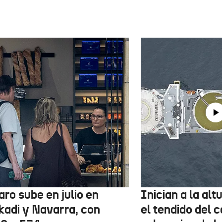
aro sube en julio en
Inician a la al
kadi y Navarra, con
el tendido del 