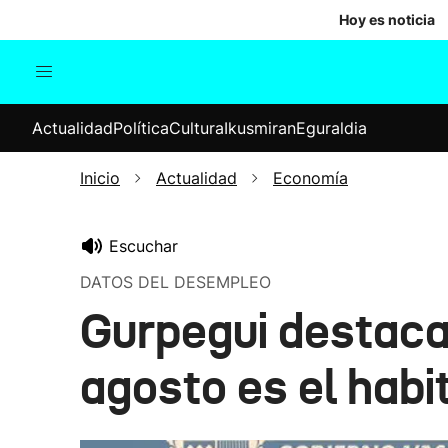
Hoy es noticia
Actualidad
Política
Cul
Actualidad
Política
Cultura
Ikusmiran
Eguraldia
Sociedad
Elecciones
Economía
Inicio
Actualidad
Economía
Internacional
Escuchar
DATOS DEL DESEMPLEO
Gurpegui destaca
agosto es el habi