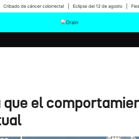
|
|
Cribado de cáncer colorrectal
Eclipse del 12 de agosto
Fie
tura
Ikusmiran
Egural
Salud
Tecnología
 que el comportamien
tual