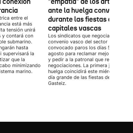
a conexión
"empatía" de los artistas
rancia
ante la huelga convocada
rica entre el
durante las fiestas de las
ancia está más
capitales vascas
lta tensión unirá
 y contará con
Los sindicatos que negocian el prime
ble submarino.
convenio vasco del sector han
ongarán hasta
convocado paros los días 5, 14 y 26 
 supervisará la
agosto para reclamar mejoras labora
izar que la
y pedir a la patronal que retome las
a cabo minimizando
negociaciones. La primera jornada de
istema marino.
huelga coincidirá este miércoles con 
día grande de las fiestas de Vitoria-
Gasteiz.