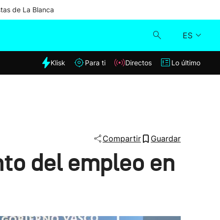
stas de La Blanca
ES
dia
Klisk
Para ti
Directos
Lo último
Klisk
Directos
Para ti
Compartir
Guardar
to del empleo en
Lo último