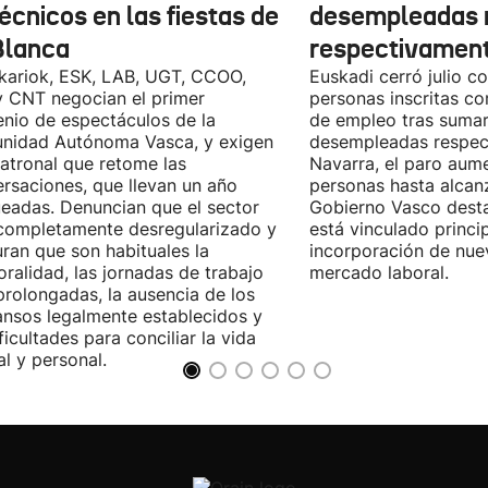
écnicos en las fiestas de
desempleadas 
Blanca
respectivamen
kariok, ESK, LAB, UGT, CCOO,
Euskadi cerró julio c
 CNT negocian el primer
personas inscritas 
nio de espectáculos de la
de empleo tras sumar
nidad Autónoma Vasca, y exigen
desempleadas respect
patronal que retome las
Navarra, el paro aum
rsaciones, que llevan un año
personas hasta alcanz
eadas. Denuncian que el sector
Gobierno Vasco dest
completamente desregularizado y
está vinculado princi
ran que son habituales la
incorporación de nue
ralidad, las jornadas de trabajo
mercado laboral.
rolongadas, la ausencia de los
nsos legalmente establecidos y
ificultades para conciliar la vida
al y personal.