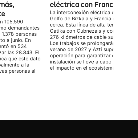
más,
eléctrica con Francia
te
La interconexión eléctrica entre el
Golfo de Bizkaia y Francia está más
on 105.590
cerca. Esta línea de alta tensión unirá
como demandantes
Gatika con Cubnezais y contará con
 1.378 personas
276 kilómetros de cable submarino.
o a junio. En
Los trabajos se prolongarán hasta
entó en 534
verano de 2027 y Azti supervisará la
ar las 28.843. El
operación para garantizar que la
aca que este dato
instalación se lleve a cabo minimizan
palmente a la
el impacto en el ecosistema marino.
vas personas al