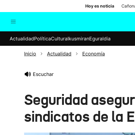
Hoy es noticia
Cañona
Actualidad
Política
Cul
Actualidad
Política
Cultura
Ikusmiran
Eguraldia
Sociedad
Elecciones
Economía
Inicio
Actualidad
Economía
Internacional
Escuchar
Seguridad asegur
sindicatos de la 