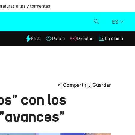
aturas altas y tormentas
ES
dia
Klisk
Para ti
Directos
Lo último
Klisk
Directos
Para ti
Compartir
Guardar
s" con los
Lo último
n "avances"