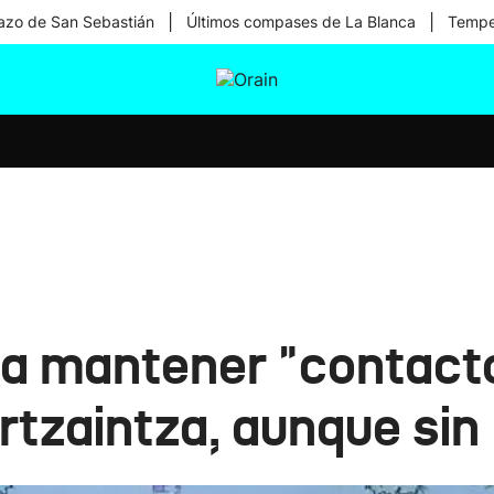
|
|
zo de San Sebastián
Últimos compases de La Blanca
Temper
tura
Ikusmiran
Egural
Salud
Tecnología
a mantener "contacto
Ertzaintza, aunque si