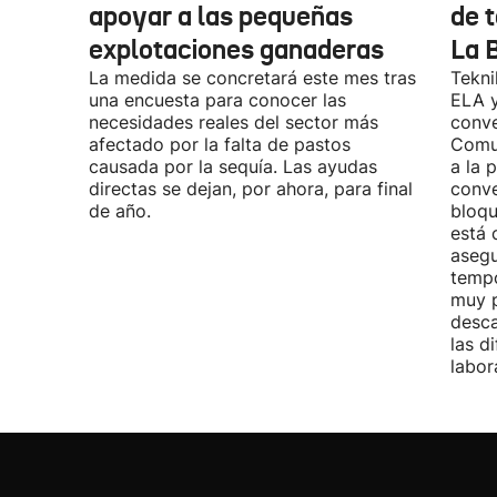
apoyar a las pequeñas
de t
explotaciones ganaderas
La 
La medida se concretará este mes tras
Tekni
una encuesta para conocer las
ELA y
necesidades reales del sector más
conve
afectado por la falta de pastos
Comu
causada por la sequía. Las ayudas
a la 
directas se dejan, por ahora, para final
conve
de año.
bloqu
está 
asegu
tempo
muy p
desca
las d
labor