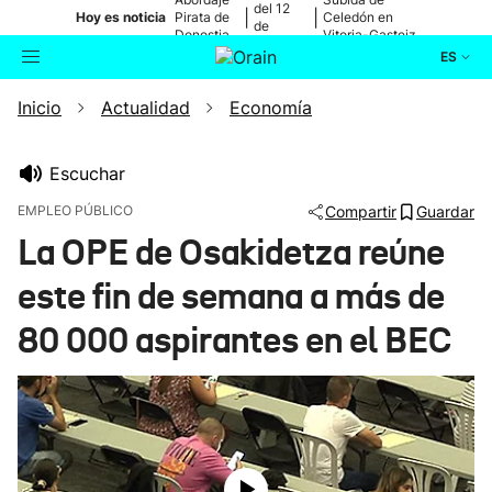
del 12
|
|
Hoy es noticia
Pirata de
Celedón en
de
Donostia
Vitoria-Gasteiz
agosto
ES
Inicio
Actualidad
Economía
Actualidad
Buscador
Política
Escuchar
EMPLEO PÚBLICO
Compartir
Guardar
Cultura
La OPE de Osakidetza reúne
este fin de semana a más de
Ikusmiran
80 000 aspirantes en el BEC
Eguraldia