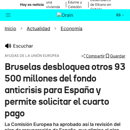
una
Edurne y
|
|
Hoy es noticia
de Elkano en
vivienda
Celedón
Getaria
de Bilbao
Txiki
ES
Inicio
Actualidad
Economía
Actualidad
Buscador
Política
Escuchar
AYUDAS DE LA UNIÓN EUROPEA
Compartir
Guardar
Cultura
Bruselas desbloquea otros 93
500 millones del fondo
Ikusmiran
anticrisis para España y
Eguraldia
permite solicitar el cuarto
pago
La Comisión Europea ha aprobado así la revisión del