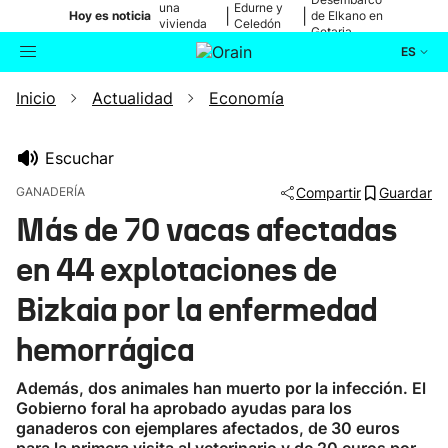
una
Edurne y
|
|
Hoy es noticia
de Elkano en
vivienda
Celedón
Getaria
de Bilbao
Txiki
ES
Inicio
Actualidad
Economía
Actualidad
Buscador
Política
Escuchar
GANADERÍA
Compartir
Guardar
Cultura
Más de 70 vacas afectadas
en 44 explotaciones de
Ikusmiran
Bizkaia por la enfermedad
Eguraldia
hemorrágica
Además, dos animales han muerto por la infección. El
Gobierno foral ha aprobado ayudas para los
ganaderos con ejemplares afectados, de 30 euros