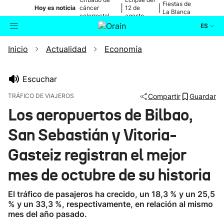
Fiestas de
|
|
Hoy es noticia
cáncer
12 de
La Blanca
colorrectal
agosto
ES
Inicio
Actualidad
Economía
Actualidad
Buscador
Política
Escuchar
TRÁFICO DE VIAJEROS
Compartir
Guardar
Cultura
Los aeropuertos de Bilbao,
San Sebastián y Vitoria-
Ikusmiran
Gasteiz registran el mejor
Eguraldia
mes de octubre de su historia
El tráfico de pasajeros ha crecido, un 18,3 % y un 25,5
% y un 33,3 %, respectivamente, en relación al mismo
mes del año pasado.