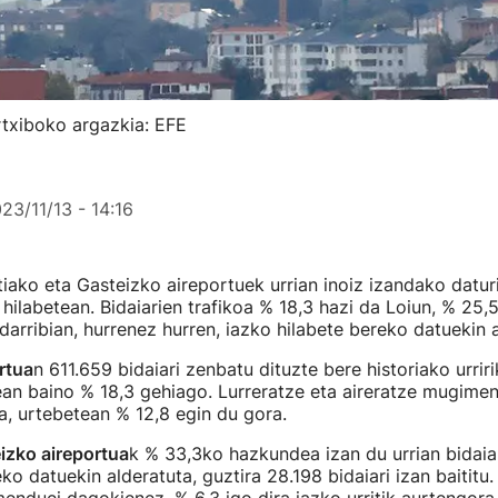
rtxiboko argazkia: EFE
23/11/13 - 14:16
iako eta Gasteizko aireportuek urrian inoiz izandako datur
 hilabetean. Bidaiarien trafikoa % 18,3 hazi da Loiun, % 25,
arribian, hurrenez hurren, iazko hilabete bereko datuekin a
rtua
n 611.659 bidaiari zenbatu dituzte bere historiako urrir
ean baino % 18,3 gehiago. Lurreratze eta aireratze mugime
da, urtebetean % 12,8 egin du gora.
izko aireportua
k % 33,3ko hazkundea izan du urrian bidaia
ko datuekin alderatuta, guztira 28.198 bidaiari izan baititu.