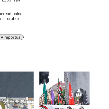
 1.233 izan
 berean baino
 aireratze
 Aireportua