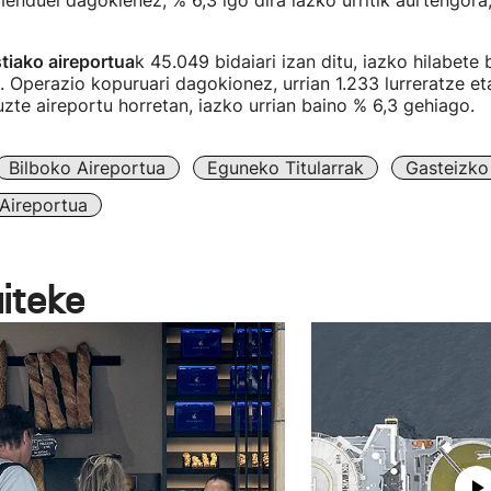
enduei dagokienez, % 6,3 igo dira iazko urritik aurtengora,
iako aireportua
k 45.049 bidaiari izan ditu, iazko hilabete
 Operazio kopuruari dagokionez, urrian 1.233 lurreratze eta
tuzte aireportu horretan, iazko urrian baino % 6,3 gehiago.
Bilboko Aireportua
Eguneko Titularrak
Gasteizko
Aireportua
aiteke