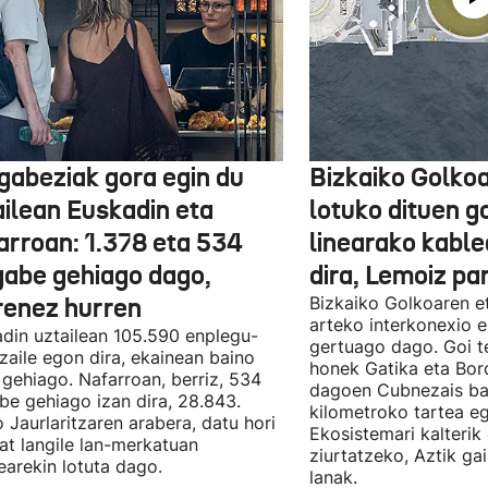
gabeziak gora egin du
Bizkaiko Golkoa
ailean Euskadin eta
lotuko dituen g
arroan: 1.378 eta 534
linearako kable
gabe gehiago dago,
dira, Lemoiz pa
renez hurren
Bizkaiko Golkoaren e
arteko interkonexio e
din uztailean 105.590 enplegu-
gertuago dago. Goi te
zaile egon dira, ekainean baino
honek Gatika eta Bord
 gehiago. Nafarroan, berriz, 534
dagoen Cubnezais ba
be gehiago izan dira, 28.843.
kilometroko tartea eg
 Jaurlaritzaren arabera, datu hori
Ekosistemari kalterik
at langile lan-merkatuan
ziurtatzeko, Aztik ga
earekin lotuta dago.
lanak.