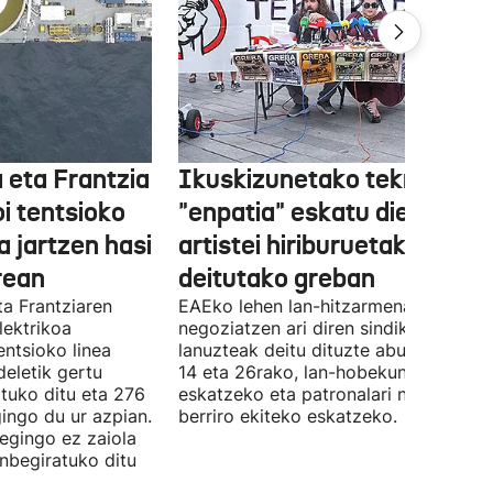
 eta Frantzia
Ikuskizunetako teknikariek
oi tentsioko
"enpatia" eskatu diete
a jartzen hasi
artistei hiriburuetako jaiet
rean
deitutako greban
ta Frantziaren
EAEko lehen lan-hitzarmena
lektrikoa
negoziatzen ari diren sindikatuek
ntsioko linea
lanuzteak deitu dituzte abuztuaren 5,
eletik gertu
14 eta 26rako, lan-hobekuntzak
tuko ditu eta 276
eskatzeko eta patronalari negoziazio
ingo du ur azpian.
berriro ekiteko eskatzeko.
 egingo ez zaiola
inbegiratuko ditu