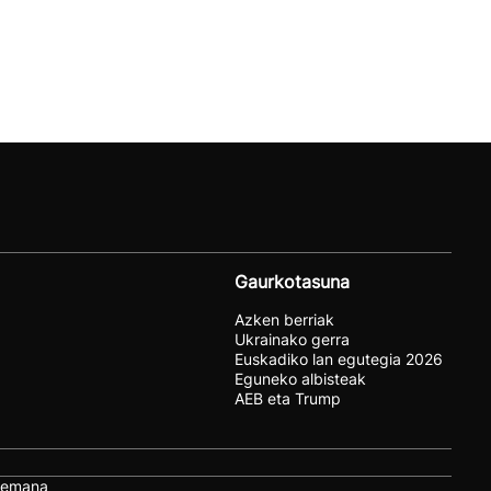
Gaurkotasuna
Azken berriak
Ukrainako gerra
Euskadiko lan egutegia 2026
Eguneko albisteak
AEB eta Trump
remana