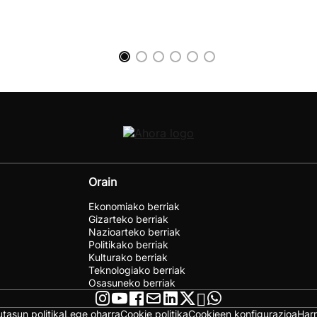
Orain
Ekonomiako berriak
Gizarteko berriak
Nazioarteko berriak
Politikako berriak
Kulturako berriak
Teknologiako berriak
Osasuneko berriak
utasun politika
Lege oharra
Cookie politika
Cookieen konfigurazioa
Har