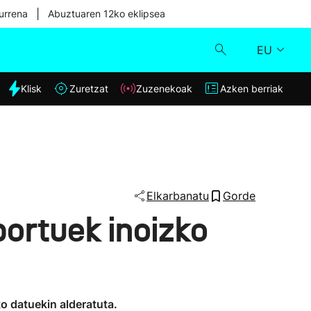
|
urrena
Abuztuaren 12ko eklipsea
EU
dia
Klisk
Zuretzat
Zuzenekoak
Azken berriak
Klisk
Zuzenekoak
Zuretzat
Elkarbanatu
Gorde
portuek inoizko
Azken berriak
ko datuekin alderatuta.