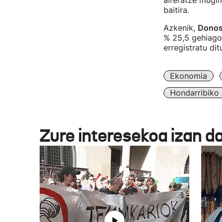
aireratze mugim
baitira.
Azkenik,
Donost
% 25,5 gehiago.
erregistratu di
Ekonomia
Hondarribiko 
Zure interesekoa izan d