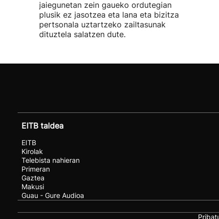
jaiegunetan zein gaueko ordutegian
plusik ez jasotzea eta lana eta bizitza
pertsonala uztartzeko zailtasunak
dituztela salatzen dute.
EITB taldea
EITB
Kirolak
Telebista nahieran
Primeran
Gaztea
Makusi
Guau - Gure Audioa
Pribat