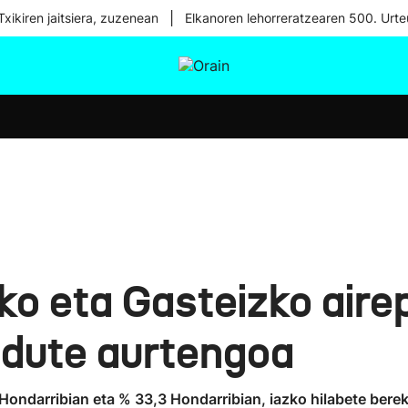
|
xikiren jaitsiera, zuzenean
Elkanoren lehorreratzearen 500. Urte
tura
Ikusmiran
Egural
Osasuna
Teknologia
ko eta Gasteizko aire
n dute aurtengoa
 Hondarribian eta % 33,3 Hondarribian, iazko hilabete bere