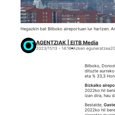
Hegazkin bat Bilboko aireportuan lur hartzen. A
AGENTZIAK | EITB Media
2023/11/13 - 14:16
Azken eguneratzea
20
Bilboko, Donost
dituzte aurreko
eta % 33,3 Hond
Bizkaiko airepo
2022ko hil ber
izan dira, hau 
Bestalde,
Gaste
2022ko hil bere