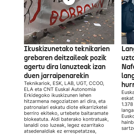
Ikuskizunetako teknikarien
Lan
grebaren deitzaileak pozik
uzt
agertu dira lanuzteak izan
Naf
duen jarraipenarekin
lan
Teknikariok, ESK, LAB, UGT, CCOO,
hur
ELA eta CNT Euskal Autonomia
Euska
Erkidegoko ikuskizunen lehen
eskat
hitzarmena negoziatzen ari dira, eta
1.378
patronalari eskatu diote elkarrizketei
langa
berriro ekiteko, urtebete baitaramate
Eusko
blokeatuta. Aldi baterako kontratuak,
hainb
lanaldi oso luzeak, legez ezarritako
sartz
atsedenaldiak ez errespetatzea,