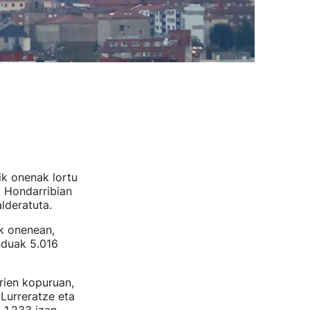
ik onenak lortu
5 Hondarribian
lderatuta.
ik onenean,
nduak 5.016
rien kopuruan,
 Lurreratze eta