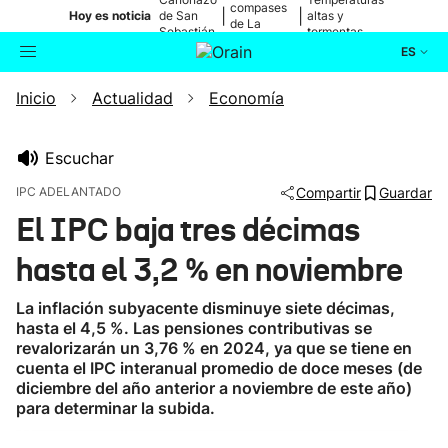
compases
|
|
Hoy es noticia
de San
altas y
de La
Sebastián
tormentas
Blanca
ES
Inicio
Actualidad
Economía
Actualidad
Buscador
Política
Escuchar
IPC ADELANTADO
Compartir
Guardar
Cultura
El IPC baja tres décimas
hasta el 3,2 % en noviembre
Ikusmiran
La inflación subyacente disminuye siete décimas,
Eguraldia
hasta el 4,5 %. Las pensiones contributivas se
revalorizarán un 3,76 % en 2024, ya que se tiene en
cuenta el IPC interanual promedio de doce meses (de
diciembre del año anterior a noviembre de este año)
para determinar la subida.