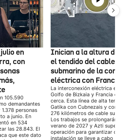
julio en
Inician a la altura de Lemo
rra, con
el tendido del cable
rsonas
submarino de la conexión
más,
eléctrica con Francia
te
La interconexión eléctrica entre el
Golfo de Bizkaia y Francia está más
on 105.590
cerca. Esta línea de alta tensión unirá
como demandantes
Gatika con Cubnezais y contará con
 1.378 personas
276 kilómetros de cable submarino.
o a junio. En
Los trabajos se prolongarán hasta
entó en 534
verano de 2027 y Azti supervisará la
ar las 28.843. El
operación para garantizar que la
aca que este dato
instalación se lleve a cabo minimizan