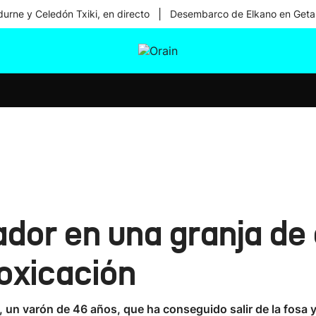
|
urne y Celedón Txiki, en directo
Desembarco de Elkano en Geta
tura
Ikusmiran
Egural
Salud
Tecnología
ador en una granja de 
toxicación
 un varón de 46 años, que ha conseguido salir de la fosa y