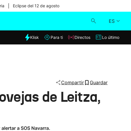
|
ria
Eclipse del 12 de agosto
ES
dia
Klisk
Para ti
Directos
Lo último
Klisk
Directos
Para ti
Compartir
Guardar
ovejas de Leitza,
Lo último
 alertar a SOS Navarra.