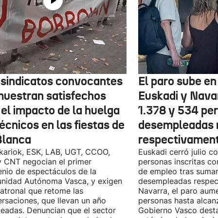
 sindicatos convocantes
El paro sube en 
muestran satisfechos
Euskadi y Nava
 el impacto de la huelga
1.378 y 534 pe
écnicos en las fiestas de
desempleadas 
Blanca
respectivamen
kariok, ESK, LAB, UGT, CCOO,
Euskadi cerró julio c
 CNT negocian el primer
personas inscritas 
nio de espectáculos de la
de empleo tras sumar
nidad Autónoma Vasca, y exigen
desempleadas respect
patronal que retome las
Navarra, el paro aum
rsaciones, que llevan un año
personas hasta alcanz
eadas. Denuncian que el sector
Gobierno Vasco dest