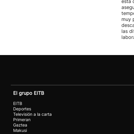
está 
asegu
tempo
muy p
desca
las d
labor
El grupo EITB
EITB
Deportes
Televisión a la carta
Primeran
Gaztea
Makusi