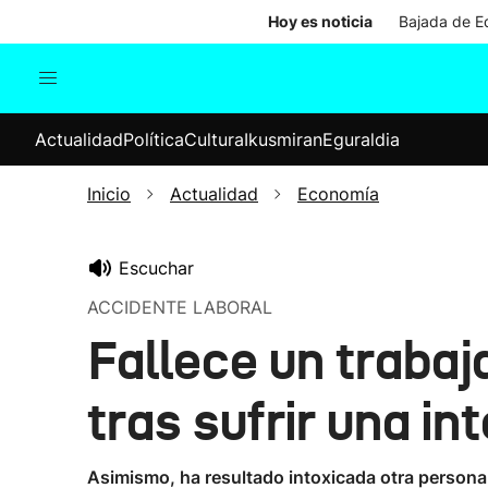
Hoy es noticia
Bajada de Ed
Actualidad
Política
Cul
Actualidad
Política
Cultura
Ikusmiran
Eguraldia
Sociedad
Elecciones
Economía
Inicio
Actualidad
Economía
Internacional
Escuchar
ACCIDENTE LABORAL
Fallece un trabaj
tras sufrir una in
Asimismo, ha resultado intoxicada otra persona,