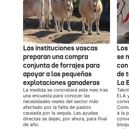
Las instituciones vascas
Los
preparan una compra
se 
conjunta de forrajes para
con
apoyar a las pequeñas
de t
explotaciones ganaderas
La 
La medida se concretará este mes tras
Tekni
una encuesta para conocer las
ELA y
necesidades reales del sector más
conve
afectado por la falta de pastos
Comu
causada por la sequía. Las ayudas
a la 
directas se dejan, por ahora, para final
conve
de año.
bloqu