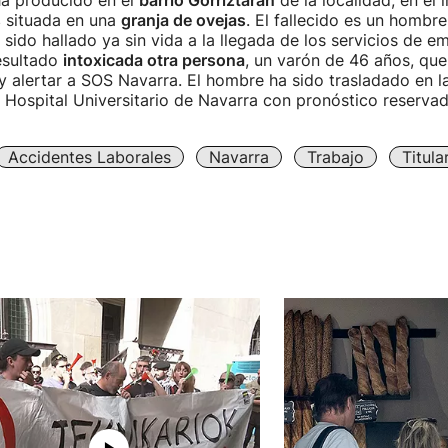
 ha producido en el
barrio Gorriztaran
de la localidad, en el 
s
situada en una
granja de ovejas
. El fallecido es un hombr
sido hallado ya sin vida a la llegada de los servicios de e
esultado
intoxicada otra persona
, un varón de 46 años, qu
a y alertar a SOS Navarra. El hombre ha sido trasladado en 
 Hospital Universitario de Navarra con pronóstico reservad
Accidentes Laborales
Navarra
Trabajo
Titul