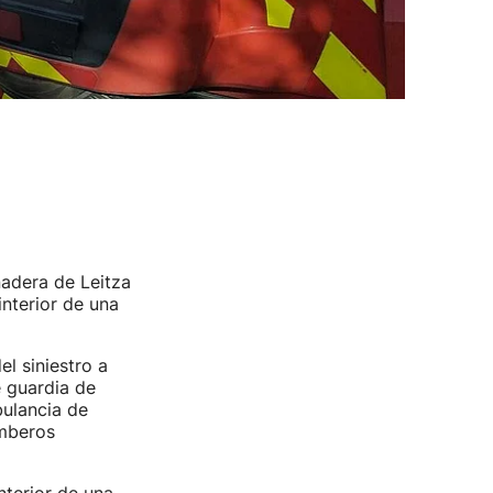
nadera de Leitza
interior de una
l siniestro a
e guardia de
bulancia de
omberos