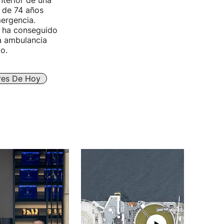
interior de una
e de 74 años
mergencia.
e ha conseguido
la ambulancia
o.
ares De Hoy