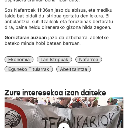
Sos Nafarroak 11:36an jaso du abisua, eta mediku
talde bat bidali du istripua gertatu den lekura. Bi
anbulantzia, suhiltzaileak eta foruzainak bertaratu
dira, baina heldu direnerako gizona hilda zegoen.
Gorriztaran auzoan
jazo da ezbeharra, abeletxe
bateko minda hobi batean barruan.
Ekonomia
Lan Istripuak
Nafarroa
Eguneko Titularrak
Abeltzaintza
Zure interesekoa izan daiteke