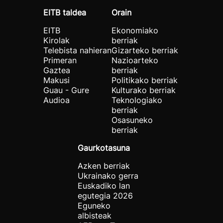
EITB taldea
Orain
EITB
Ekonomiako
Kirolak
berriak
Telebista nahieran
Gizarteko berriak
Primeran
Nazioarteko
Gaztea
berriak
Makusi
Politikako berriak
Guau - Gure
Kulturako berriak
Audioa
Teknologiako
berriak
Osasuneko
berriak
Gaurkotasuna
Azken berriak
Ukrainako gerra
Euskadiko lan
egutegia 2026
Eguneko
albisteak