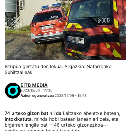
Istripua gertatu den lekua. Argazkia: Nafarroako
Suhiltzaileak
EITB MEDIA
2023/12/06 - 15:36
Azken eguneratzea
2023/12/06 - 15:48
74 urteko gizon bat hil da
Leitzako abeletxe batean,
intoxikatuta
, minda hobi batean lanean ari zela, eta
bigarren langile bat —46 urteko gizonezkoa—
ospitalera eraman behar izan dute.