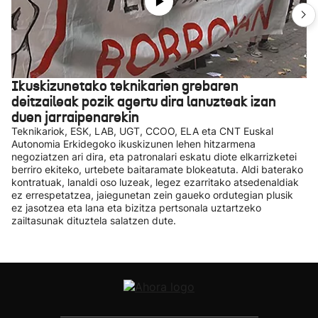
Ikuskizunetako teknikarien grebaren
deitzaileak pozik agertu dira lanuzteak izan
duen jarraipenarekin
Teknikariok, ESK, LAB, UGT, CCOO, ELA eta CNT Euskal
Autonomia Erkidegoko ikuskizunen lehen hitzarmena
negoziatzen ari dira, eta patronalari eskatu diote elkarrizketei
berriro ekiteko, urtebete baitaramate blokeatuta. Aldi baterako
kontratuak, lanaldi oso luzeak, legez ezarritako atsedenaldiak
ez errespetatzea, jaiegunetan zein gaueko ordutegian plusik
ez jasotzea eta lana eta bizitza pertsonala uztartzeko
zailtasunak dituztela salatzen dute.