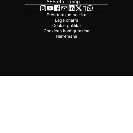
AEB eta Trump
Pribatutasun politika
Lege oharra
Cookie politika
Cookieen konfigurazioa
Harremana