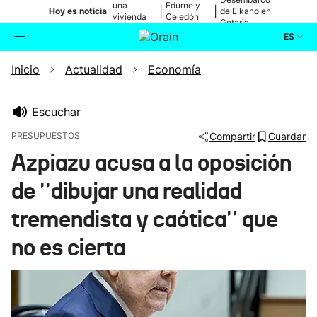
una
Edurne y
|
|
Hoy es noticia
de Elkano en
vivienda
Celedón
Getaria
de Bilbao
Txiki
ES
Inicio
Actualidad
Economía
Actualidad
Buscador
Política
Escuchar
PRESUPUESTOS
Compartir
Guardar
Cultura
Azpiazu acusa a la oposición
de ''dibujar una realidad
Ikusmiran
tremendista y caótica'' que
Eguraldia
no es cierta