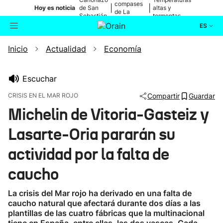
compases
|
|
Hoy es noticia
de San
altas y
de La
Sebastián
tormentas
Blanca
ES
Inicio
Actualidad
Economía
Actualidad
Buscador
Política
Escuchar
CRISIS EN EL MAR ROJO
Compartir
Guardar
Cultura
Michelin de Vitoria-Gasteiz y
Lasarte-Oria pararán su
Ikusmiran
actividad por la falta de
Eguraldia
caucho
La crisis del Mar rojo ha derivado en una falta de
caucho natural que afectará durante dos días a las
plantillas de las cuatro fábricas que la multinacional