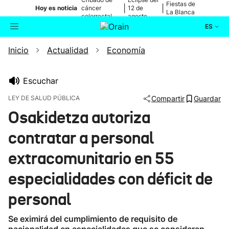
Fiestas de
|
|
Hoy es noticia
cáncer
12 de
La Blanca
colorrectal
agosto
ES
Inicio
Actualidad
Economía
Actualidad
Buscador
Política
Escuchar
LEY DE SALUD PÚBLICA
Compartir
Guardar
Cultura
Osakidetza autoriza
contratar a personal
Ikusmiran
extracomunitario en 55
Eguraldia
especialidades con déficit de
personal
Se eximirá del cumplimiento de requisito de