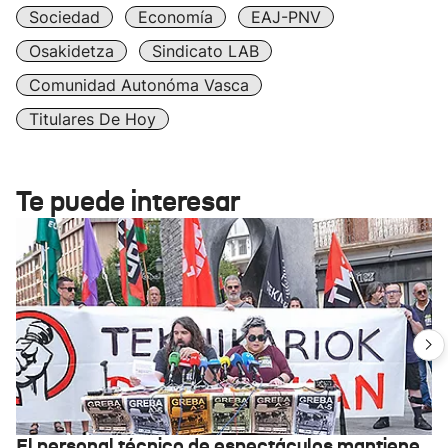
Sociedad
Economía
EAJ-PNV
Osakidetza
Sindicato LAB
Comunidad Autonóma Vasca
Titulares De Hoy
Te puede interesar
El personal técnico de espectáculos mantiene