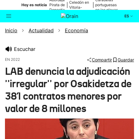
Celedón en
|
|
Hoy es noticia
Pirata de
portuguesas
Vitoria-
Donostia
en las playas
Gasteiz
ES
Inicio
Actualidad
Economía
Actualidad
Buscador
Política
Escuchar
EN 2022
Compartir
Guardar
Cultura
LAB denuncia la adjudicación
''irregular'' por Osakidetza de
Ikusmiran
381 contratos menores por
Eguraldia
valor de 8 millones