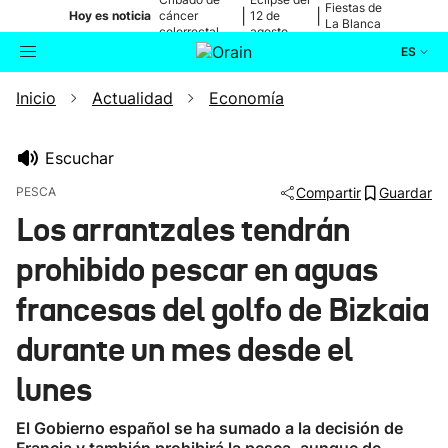
Fiestas de
|
|
Hoy es noticia
cáncer
12 de
La Blanca
colorrectal
agosto
ES
Inicio
Actualidad
Economía
Actualidad
Buscador
Política
Escuchar
PESCA
Compartir
Guardar
Cultura
Los arrantzales tendrán
prohibido pescar en aguas
Ikusmiran
francesas del golfo de Bizkaia
Eguraldia
durante un mes desde el
lunes
El Gobierno español se ha sumado a la decisión de