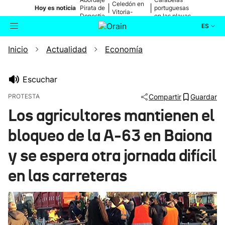
Celedón en
|
|
Hoy es noticia
Pirata de
portuguesas
Vitoria-
Donostia
en las playas
Gasteiz
ES
Inicio
Actualidad
Economía
Actualidad
Buscador
Política
Escuchar
PROTESTA
Compartir
Guardar
Cultura
Los agricultores mantienen el
bloqueo de la A-63 en Baiona
Ikusmiran
y se espera otra jornada difícil
Eguraldia
en las carreteras