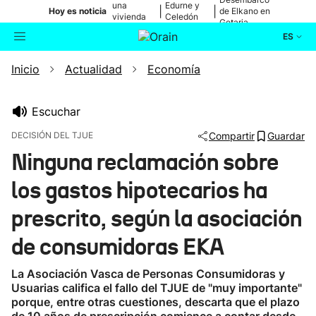
una
Edurne y
|
|
Hoy es noticia
de Elkano en
vivienda
Celedón
Getaria
de Bilbao
Txiki
ES
Inicio
Actualidad
Economía
Actualidad
Buscador
Política
Escuchar
DECISIÓN DEL TJUE
Compartir
Guardar
Cultura
Ninguna reclamación sobre
los gastos hipotecarios ha
Ikusmiran
prescrito, según la asociación
Eguraldia
de consumidoras EKA
La Asociación Vasca de Personas Consumidoras y
Usuarias califica el fallo del TJUE de "muy importante"
porque, entre otras cuestiones, descarta que el plazo