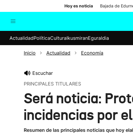
Hoy es noticia
Bajada de Edurne
Actualidad
Política
Cul
Actualidad
Política
Cultura
Ikusmiran
Eguraldia
Sociedad
Elecciones
Economía
Inicio
Actualidad
Economía
Internacional
Escuchar
PRINCIPALES TITULARES
Será noticia: Pro
incidencias por e
Resumen de las principales noticias que hoy ela