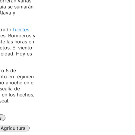
correrán varias
kaia se sumarán,
Álava y
strado
fuertes
nes. Bomberos y
te las horas en
etos. El viento
icidad. Hoy es
ro 5 de
ento en régimen
ió anoche en el
iscalía de
 en los hechos,
cal.
s
Agricultura