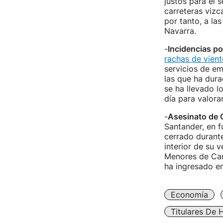
justos para el s
carreteras vizc
por tanto, a la
Navarra.
-
Incidencias po
rachas de vient
servicios de em
las que ha dura
se ha llevado l
día para valora
-
Asesinato de 
Santander, en f
cerrado durante
interior de su 
Menores de Can
ha ingresado en
Economía
Titulares De 