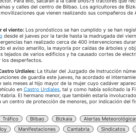
ector. Para ello, sacarán a la calle unos75 tractores que re
aínas y calles del centro de Bilbao. Los agricultores de Biz
s movilizaciones que vienen realizando sus compañeros de 
r el viento:
Los pronósticos se han cumplido y se han regi
o
desde el jueves por la tarde hasta la madrugada del vier
ergencias han realizado cerca de 400 intervenciones duran
do el aviso amarillo, la mayoría por caídas de árboles y obj
os tejados de varios edificios y ha causado cortes de electr
r los desperfectos.
Castro Urdiales:
La titular del Juzgado de Instrucción núme
unciones de guardia este jueves, ha acordado el internami
 seis meses al hijo mayor de la mujer cuyo cadáver aparec
vehículo en
Castro Urdiales
, tal y como había solicitado la F
tabria. El hermano menor, que también estaría involucrado
 un centro de protección de menores, por indicación del fis
Tráfico
Bilbao
Bizkaia
Alertas Meteorológica
Hoy
Manifestaciones
Cantabria
Sindicatos