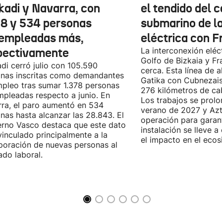
kadi y Navarra, con
el tendido del 
78 y 534 personas
submarino de l
empleadas más,
eléctrica con F
pectivamente
La interconexión eléct
Golfo de Bizkaia y Fr
di cerró julio con 105.590
cerca. Esta línea de a
nas inscritas como demandantes
Gatika con Cubnezais
pleo tras sumar 1.378 personas
276 kilómetros de ca
pleadas respecto a junio. En
Los trabajos se prol
ra, el paro aumentó en 534
verano de 2027 y Azti
nas hasta alcanzar las 28.843. El
operación para garant
rno Vasco destaca que este dato
instalación se lleve 
vinculado principalmente a la
el impacto en el ecos
poración de nuevas personas al
do laboral.