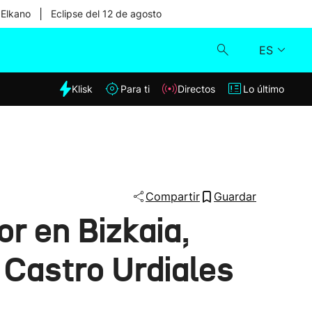
|
 Elkano
Eclipse del 12 de agosto
ES
dia
Klisk
Para ti
Directos
Lo último
Klisk
Directos
Para ti
Compartir
Guardar
or en Bizkaia,
Lo último
e Castro Urdiales