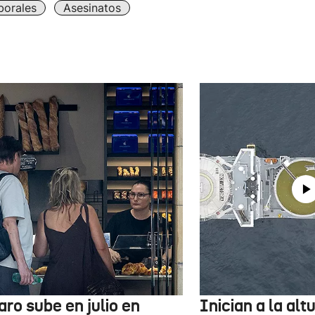
borales
Asesinatos
aro sube en julio en
Inician a la al