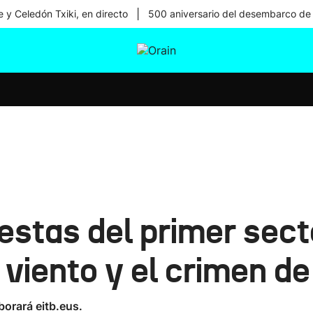
|
 y Celedón Txiki, en directo
500 aniversario del desembarco de
tura
Ikusmiran
Egural
Salud
Tecnología
testas del primer sect
l viento y el crimen d
borará eitb.eus.