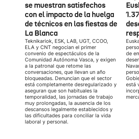
se muestran satisfechos
Eus
con el impacto de la huelga
1.3
de técnicos en las fiestas de
des
La Blanca
res
Teknikariok, ESK, LAB, UGT, CCOO,
Euska
ELA y CNT negocian el primer
perso
convenio de espectáculos de la
de em
Comunidad Autónoma Vasca, y exigen
desem
a la patronal que retome las
Navar
conversaciones, que llevan un año
perso
bloqueadas. Denuncian que el sector
Gobie
está completamente desregularizado y
está 
aseguran que son habituales la
incor
temporalidad, las jornadas de trabajo
merca
muy prolongadas, la ausencia de los
descansos legalmente establecidos y
las dificultades para conciliar la vida
laboral y personal.