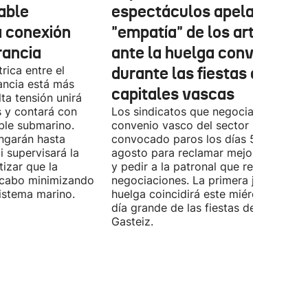
cable
espectáculos apela a la
a conexión
"empatía" de los artistas
rancia
ante la huelga convocada
rica entre el
durante las fiestas de las
ancia está más
capitales vascas
lta tensión unirá
 y contará con
Los sindicatos que negocian el prime
ble submarino.
convenio vasco del sector han
ongarán hasta
convocado paros los días 5, 14 y 26 
 supervisará la
agosto para reclamar mejoras labora
izar que la
y pedir a la patronal que retome las
a cabo minimizando
negociaciones. La primera jornada de
istema marino.
huelga coincidirá este miércoles con 
día grande de las fiestas de Vitoria-
Gasteiz.