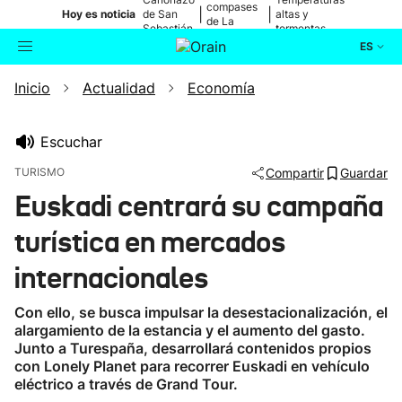
compases
|
|
Hoy es noticia
de San
altas y
de La
Sebastián
tormentas
Blanca
ES
Inicio
Actualidad
Economía
Actualidad
Buscador
Política
Escuchar
TURISMO
Compartir
Guardar
Cultura
Euskadi centrará su campaña
turística en mercados
Ikusmiran
internacionales
Eguraldia
Con ello, se busca impulsar la desestacionalización, el
alargamiento de la estancia y el aumento del gasto.
Junto a Turespaña, desarrollará contenidos propios
con Lonely Planet para recorrer Euskadi en vehículo
eléctrico a través de Grand Tour.