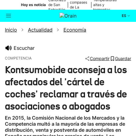
compases
|
|
Hoy es noticia
de San
altas y
de La
Sebastián
tormentas
Blanca
ES
Inicio
Actualidad
Economía
Actualidad
Buscador
Política
Escuchar
COMPETENCIA
Compartir
Guardar
Cultura
Kontsumobide aconseja a los
afectados del 'cártel de
Ikusmiran
coches' reclamar a través de
Eguraldia
asociaciones o abogados
En 2015, la Comisión Nacional de los Mercados y la
Competencia multó a la mayoría de las empresas de
distribución, venta y postventa de automóviles en