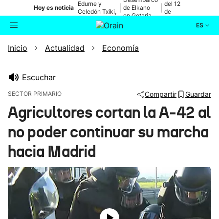
Edurne y
del 12
|
|
Hoy es noticia
de Elkano
Celedón Txiki,
de
en Getaria
en directo
agosto
ES
Inicio
Actualidad
Economía
Actualidad
Buscador
Política
Escuchar
SECTOR PRIMARIO
Compartir
Guardar
Cultura
Agricultores cortan la A-42 al
no poder continuar su marcha
Ikusmiran
hacia Madrid
Eguraldia