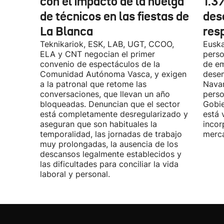
con el impacto de la huelga
1.3
de técnicos en las fiestas de
des
La Blanca
res
Teknikariok, ESK, LAB, UGT, CCOO,
Euska
ELA y CNT negocian el primer
perso
convenio de espectáculos de la
de em
Comunidad Autónoma Vasca, y exigen
desem
a la patronal que retome las
Navar
conversaciones, que llevan un año
perso
bloqueadas. Denuncian que el sector
Gobie
está completamente desregularizado y
está 
aseguran que son habituales la
incor
temporalidad, las jornadas de trabajo
merca
muy prolongadas, la ausencia de los
descansos legalmente establecidos y
las dificultades para conciliar la vida
laboral y personal.