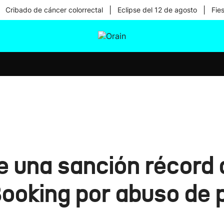
|
|
Cribado de cáncer colorrectal
Eclipse del 12 de agosto
Fie
tura
Ikusmiran
Egural
Salud
Tecnología
una sanción récord 
ooking por abuso de 