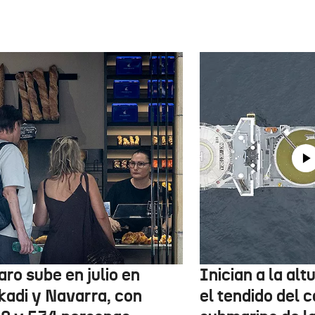
aro sube en julio en
Inician a la al
kadi y Navarra, con
el tendido del 