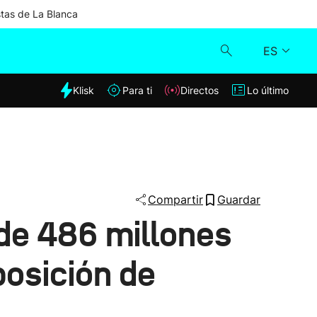
stas de La Blanca
ES
dia
Klisk
Para ti
Directos
Lo último
Klisk
Directos
Para ti
Compartir
Guardar
de 486 millones
Lo último
posición de