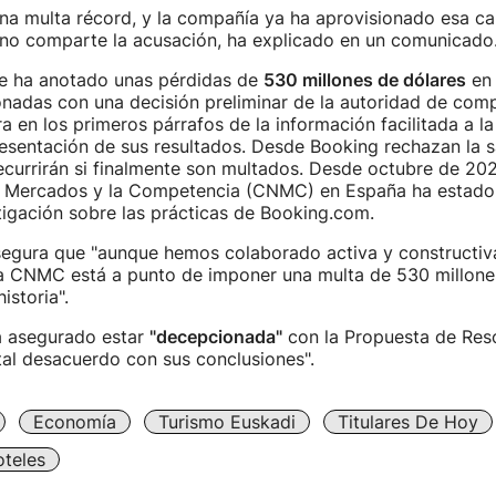
una multa récord, y la compañía ya ha aprovisionado esa c
 no comparte la acusación, ha explicado en un comunicado
e ha anotado unas pérdidas de
530 millones de dólares
en 
onadas con una decisión preliminar de la autoridad de com
a en los primeros párrafos de la información facilitada a l
esentación de sus resultados. Desde Booking rechazan la s
ecurrirán si finalmente son multados. Desde octubre de 20
s Mercados y la Competencia (CNMC) en España ha estado 
igación sobre las prácticas de Booking.com.
egura que "aunque hemos colaborado activa y constructiv
la CNMC está a punto de imponer una multa de 530 millones
istoria".
 asegurado estar
"decepcionada"
con la Propuesta de Reso
al desacuerdo con sus conclusiones".
Economía
Turismo Euskadi
Titulares De Hoy
teles