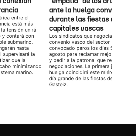
a conexión
"empatía" de los artistas
rancia
ante la huelga convocada
rica entre el
durante las fiestas de las
ancia está más
capitales vascas
lta tensión unirá
 y contará con
Los sindicatos que negocian el prime
ble submarino.
convenio vasco del sector han
ongarán hasta
convocado paros los días 5, 14 y 26 
 supervisará la
agosto para reclamar mejoras labora
izar que la
y pedir a la patronal que retome las
a cabo minimizando
negociaciones. La primera jornada de
istema marino.
huelga coincidirá este miércoles con 
día grande de las fiestas de Vitoria-
Gasteiz.