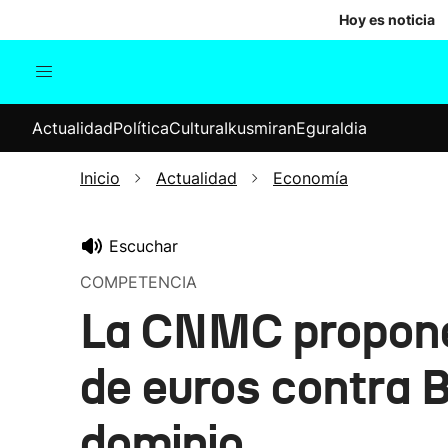
Hoy es noticia
Actualidad
Política
Cul
Actualidad
Política
Cultura
Ikusmiran
Eguraldia
Sociedad
Elecciones
Economía
Inicio
Actualidad
Economía
Internacional
Escuchar
COMPETENCIA
La CNMC propone 
de euros contra B
dominio