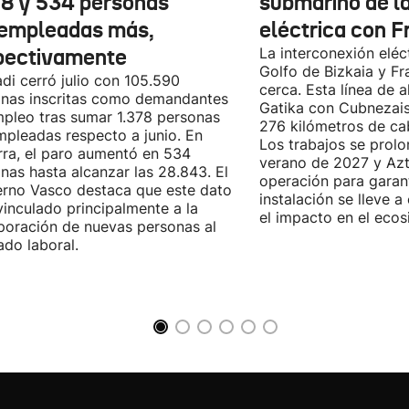
78 y 534 personas
submarino de l
empleadas más,
eléctrica con F
pectivamente
La interconexión eléct
Golfo de Bizkaia y Fr
di cerró julio con 105.590
cerca. Esta línea de a
nas inscritas como demandantes
Gatika con Cubnezais
pleo tras sumar 1.378 personas
276 kilómetros de ca
pleadas respecto a junio. En
Los trabajos se prol
ra, el paro aumentó en 534
verano de 2027 y Azti
nas hasta alcanzar las 28.843. El
operación para garant
rno Vasco destaca que este dato
instalación se lleve 
vinculado principalmente a la
el impacto en el ecos
poración de nuevas personas al
do laboral.