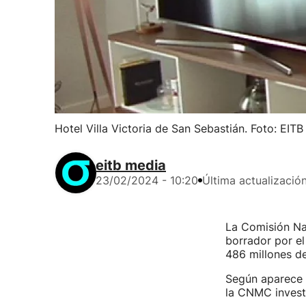
Hotel Villa Victoria de San Sebastián. Foto: EITB
eitb media
23/02/2024 - 10:20
Última actualizació
La Comisión Na
borrador por e
486 millones d
Según aparece 
la CNMC invest