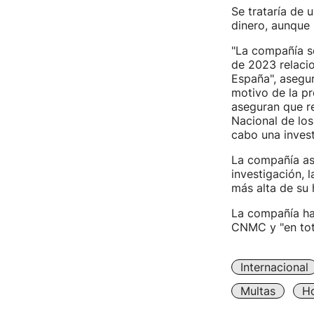
Se trataría de 
dinero, aunque
"La compañía s
de 2023 relaci
España", asegur
motivo de la pr
aseguran que r
Nacional de lo
cabo una invest
La compañía as
investigación, 
más alta de su h
La compañía ha
CNMC y "en tot
Internacional
Multas
Ho