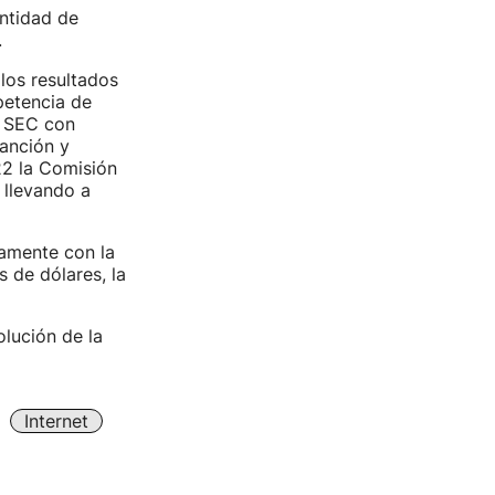
antidad de
.
los resultados
petencia de
a SEC con
anción y
22 la Comisión
llevando a
amente con la
 de dólares, la
lución de la
Internet