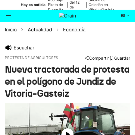
del 12
|
|
Hoy es noticia
Pirata de
Celedón en
de
Donostia
Vitoria-Gasteiz
agosto
ES
Inicio
Actualidad
Economía
Actualidad
Buscador
Política
Escuchar
PROTESTA DE AGRICULTORES
Compartir
Guardar
Cultura
Nueva tractorada de protesta
en el polígono de Jundiz de
Ikusmiran
Vitoria-Gasteiz
Eguraldia