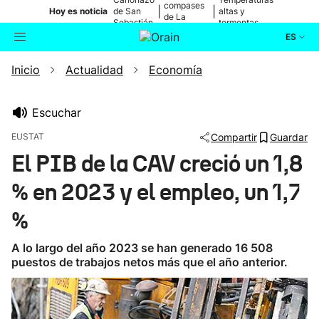
compases
|
|
Hoy es noticia
de San
altas y
de La
Sebastián
tormentas
Blanca
ES
Inicio
Actualidad
Economía
Actualidad
Buscador
Política
Escuchar
EUSTAT
Compartir
Guardar
Cultura
El PIB de la CAV creció un 1,8
% en 2023 y el empleo, un 1,7
Ikusmiran
%
Eguraldia
A lo largo del año 2023 se han generado 16 508
puestos de trabajos netos más que el año anterior.