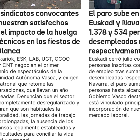
 sindicatos convocantes
El paro sube en 
muestran satisfechos
Euskadi y Nava
 el impacto de la huelga
1.378 y 534 pe
écnicos en las fiestas de
desempleadas 
Blanca
respectivamen
kariok, ESK, LAB, UGT, CCOO,
Euskadi cerró julio c
 CNT negocian el primer
personas inscritas 
nio de espectáculos de la
de empleo tras sumar
nidad Autónoma Vasca, y exigen
desempleadas respect
patronal que retome las
Navarra, el paro aum
rsaciones, que llevan un año
personas hasta alcanz
eadas. Denuncian que el sector
Gobierno Vasco dest
completamente desregularizado y
está vinculado princi
ran que son habituales la
incorporación de nue
ralidad, las jornadas de trabajo
mercado laboral.
rolongadas, la ausencia de los
nsos legalmente establecidos y
ificultades para conciliar la vida