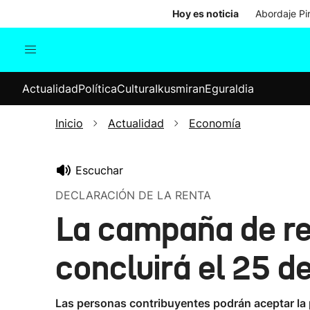
Hoy es noticia
Abordaje Pi
Actualidad
Política
Cul
Actualidad
Política
Cultura
Ikusmiran
Eguraldia
Sociedad
Elecciones
Economía
Inicio
Actualidad
Economía
Internacional
Escuchar
DECLARACIÓN DE LA RENTA
La campaña de re
concluirá el 25 de
Las personas contribuyentes podrán aceptar la pr