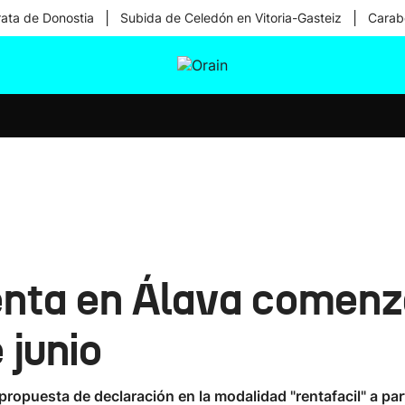
|
|
rata de Donostia
Subida de Celedón en Vitoria-Gasteiz
Carabe
tura
Ikusmiran
Egural
Salud
Tecnología
nta en Álava comenzar
 junio
opuesta de declaración en la modalidad "rentafacil" a parti