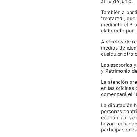
al 16 de junio.
También a parti
"rentared", que
mediante el Pr
elaborado por la
A efectos de re
medios de ident
cualquier otro c
Las asesorías y
y Patrimonio de
La atención pre
en las oficinas
comenzará el 16
La diputación h
personas contr
económica, vend
hayan realizad
participaciones