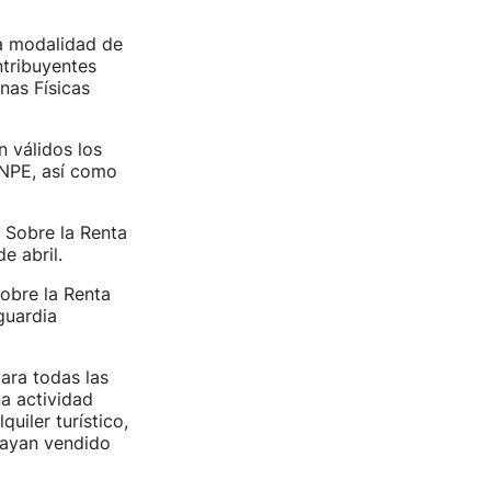
la modalidad de
ntribuyentes
nas Físicas
n válidos los
ENPE, así como
 Sobre la Renta
e abril.
obre la Renta
guardia
ara todas las
a actividad
uiler turístico,
hayan vendido