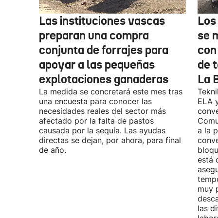
Las instituciones vascas
Los
preparan una compra
se 
conjunta de forrajes para
con
apoyar a las pequeñas
de t
explotaciones ganaderas
La 
La medida se concretará este mes tras
Tekni
una encuesta para conocer las
ELA y
necesidades reales del sector más
conve
afectado por la falta de pastos
Comu
causada por la sequía. Las ayudas
a la 
directas se dejan, por ahora, para final
conve
de año.
bloqu
está 
asegu
tempo
muy p
desca
las d