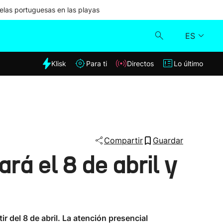
las portuguesas en las playas
ES
dia
Klisk
Para ti
Directos
Lo último
Klisk
Directos
Para ti
Compartir
Guardar
á el 8 de abril y
Lo último
r del 8 de abril. La atención presencial