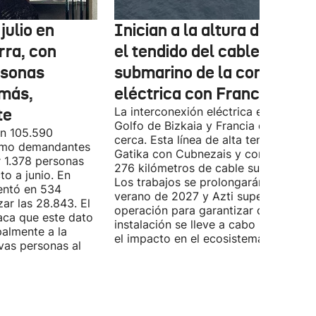
julio en
Inician a la altura de Lemo
rra, con
el tendido del cable
rsonas
submarino de la conexión
más,
eléctrica con Francia
te
La interconexión eléctrica entre el
Golfo de Bizkaia y Francia está más
on 105.590
cerca. Esta línea de alta tensión unirá
como demandantes
Gatika con Cubnezais y contará con
 1.378 personas
276 kilómetros de cable submarino.
o a junio. En
Los trabajos se prolongarán hasta
entó en 534
verano de 2027 y Azti supervisará la
ar las 28.843. El
operación para garantizar que la
aca que este dato
instalación se lleve a cabo minimizan
palmente a la
el impacto en el ecosistema marino.
vas personas al