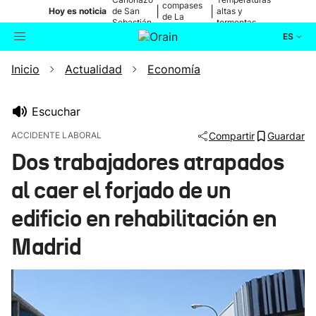
compases
|
|
Hoy es noticia
de San
altas y
de La
Sebastián
tormentas
Blanca
ES
Inicio
Actualidad
Economía
Actualidad
Buscador
Política
Escuchar
ACCIDENTE LABORAL
Compartir
Guardar
Cultura
Dos trabajadores atrapados
al caer el forjado de un
Ikusmiran
edificio en rehabilitación en
Eguraldia
Madrid