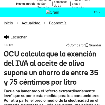
compases
|
|
Hoy es noticia
de San
altas y
de La
Sebastián
tormentas
Blanca
ES
Inicio
Actualidad
Economía
Actualidad
Buscador
Política
Escuchar
SIN IVA
Compartir
Guardar
Cultura
OCU calcula que la exención
del IVA al aceite de oliva
Ikusmiran
supone un ahorro de entre 35
Eguraldia
y 75 céntimos por litro
Facua ha lamentado el "efecto extraordinariamente
leve" que supone esta medida para los consumidores.
Por otra parte, el precio medio de la electricidad en el