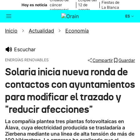
Fiestas de
|
|
Hoy es noticia
cáncer
12 de
La Blanca
colorrectal
agosto
ES
Inicio
Actualidad
Economía
Actualidad
Buscador
Política
Escuchar
ENERGÍAS RENOVABLES
Compartir
Guardar
Cultura
Solaria inicia nueva ronda de
contactos con ayuntamientos
Ikusmiran
para modificar el trazado y
Eguraldia
"reducir afecciones"
La compañía plantea tres plantas fotovoltaicas en
Álava, cuya electricidad producida se trasladaría a
Zierbena mediante una línea de alta tensión de más de