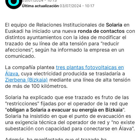
03/07/2024 - 10:13
Última actualización
03/07/2024 - 10:17
El equipo de Relaciones Institucionales de
Solaria
en
Euskadi ha iniciado una nueva
ronda de contactos
con
distintos ayuntamientos con la idea de modificar el
trazado de su línea de alta tensión para "reducir
afecciones", según ha informado la empresa en un
comunicado.
La compañía plantea
tres plantas fotovoltaicas en
Álava
, cuya electricidad producida se trasladaría a
Zierbena (Bizkaia)
mediante una línea de alta tensión
de más de 100 kilómetros.
Solaria ha explicado que ese trazado es fruto de las
"restricciones" fijadas por el operador de la red que
"
obligan a Solaria a evacuar su energía en Bizkaia
".
Solaria ha insistido en que el punto de evacuación es
una exigencia técnica del operador de red y "no existe
subestación con capacidad para conectarse en Álava".
Además, ha manifestado que el trazado ha