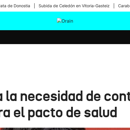
|
|
rata de Donostia
Subida de Celedón en Vitoria-Gasteiz
Carabe
tura
Ikusmiran
Egural
Salud
Tecnología
la necesidad de conta
a el pacto de salud