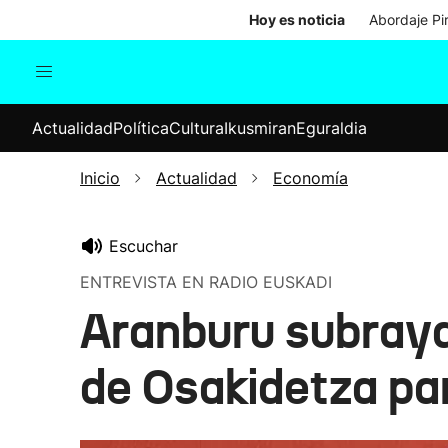
Hoy es noticia
Abordaje Pi
Actualidad
Política
Cul
Actualidad
Política
Cultura
Ikusmiran
Eguraldia
Sociedad
Elecciones
Economía
Inicio
Actualidad
Economía
Internacional
Escuchar
ENTREVISTA EN RADIO EUSKADI
Aranburu subraya 
de Osakidetza par