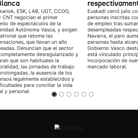
Blanca
respectivamen
kariok, ESK, LAB, UGT, CCOO,
Euskadi cerró julio c
 CNT negocian el primer
personas inscritas 
nio de espectáculos de la
de empleo tras sumar
nidad Autónoma Vasca, y exigen
desempleadas respect
patronal que retome las
Navarra, el paro aum
rsaciones, que llevan un año
personas hasta alcanz
eadas. Denuncian que el sector
Gobierno Vasco dest
completamente desregularizado y
está vinculado princi
ran que son habituales la
incorporación de nue
ralidad, las jornadas de trabajo
mercado laboral.
rolongadas, la ausencia de los
nsos legalmente establecidos y
ificultades para conciliar la vida
al y personal.