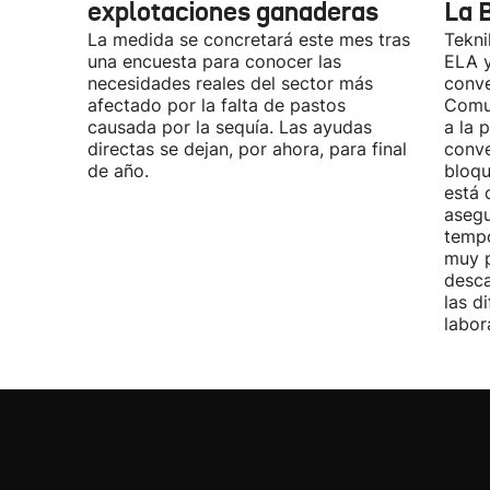
explotaciones ganaderas
La 
La medida se concretará este mes tras
Tekni
una encuesta para conocer las
ELA y
necesidades reales del sector más
conve
afectado por la falta de pastos
Comu
causada por la sequía. Las ayudas
a la 
directas se dejan, por ahora, para final
conve
de año.
bloqu
está 
asegu
tempo
muy p
desca
las d
labor