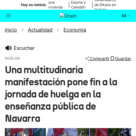
una
Edurne y
|
|
Hoy es noticia
de Elkano en
vivienda
Celedón
Getaria
de Bilbao
Txiki
ES
Inicio
Actualidad
Economía
Actualidad
Buscador
Política
Escuchar
HUELGA
Compartir
Guardar
Cultura
Una multitudinaria
manifestación pone fin a la
Ikusmiran
jornada de huelga en la
Eguraldia
enseñanza pública de
Navarra