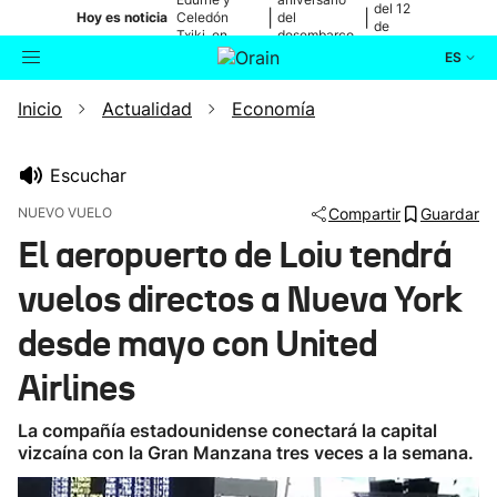
del 12
|
|
Hoy es noticia
Celedón
del
de
Txiki, en
desembarco
agosto
directo
de Elkano
ES
Inicio
Actualidad
Economía
Actualidad
Buscador
Política
Escuchar
NUEVO VUELO
Compartir
Guardar
Cultura
El aeropuerto de Loiu tendrá
vuelos directos a Nueva York
Ikusmiran
desde mayo con United
Eguraldia
Airlines
La compañía estadounidense conectará la capital
vizcaína con la Gran Manzana tres veces a la semana.