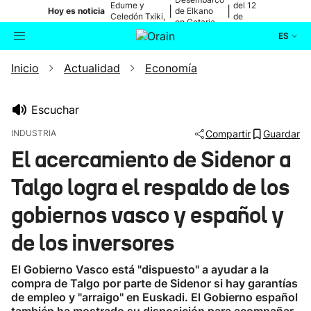
Edurne y
del 12
|
|
Hoy es noticia
de Elkano
Celedón Txiki,
de
en Getaria
en directo
agosto
ES
Inicio
Actualidad
Economía
Actualidad
Buscador
Política
Escuchar
INDUSTRIA
Compartir
Guardar
Cultura
El acercamiento de Sidenor a
Talgo logra el respaldo de los
Ikusmiran
gobiernos vasco y español y
Eguraldia
de los inversores
El Gobierno Vasco está "dispuesto" a ayudar a la
compra de Talgo por parte de Sidenor si hay garantías
de empleo y "arraigo" en Euskadi. El Gobierno español