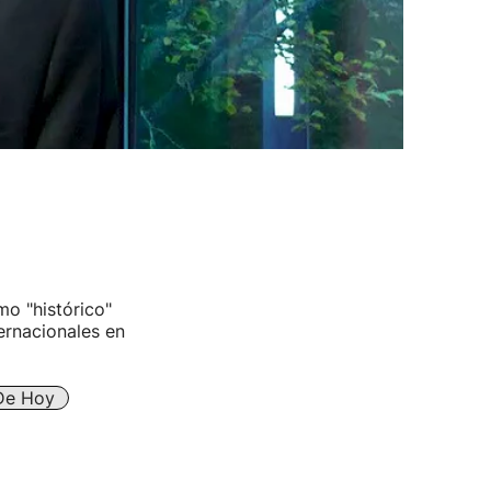
o "histórico"
ernacionales en
 De Hoy