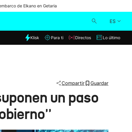
mbarco de Elkano en Getaria
ES
dia
Klisk
Para ti
Directos
Lo último
Klisk
Directos
Para ti
Compartir
Guardar
 suponen un paso
Lo último
obierno''