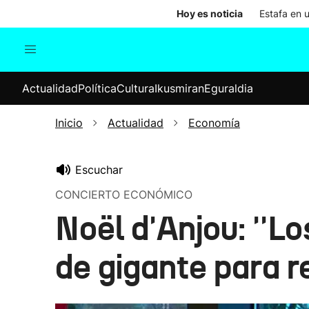
Hoy es noticia
Estafa en 
Actualidad
Política
Cul
Actualidad
Política
Cultura
Ikusmiran
Eguraldia
Sociedad
Elecciones
Economía
Inicio
Actualidad
Economía
Internacional
Escuchar
CONCIERTO ECONÓMICO
Noël d'Anjou: ''
de gigante para r