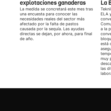
explotaciones ganaderas
La 
La medida se concretará este mes tras
Tekni
una encuesta para conocer las
ELA y
necesidades reales del sector más
conve
afectado por la falta de pastos
Comu
causada por la sequía. Las ayudas
a la 
directas se dejan, por ahora, para final
conve
de año.
bloqu
está 
asegu
tempo
muy p
desca
las d
labor