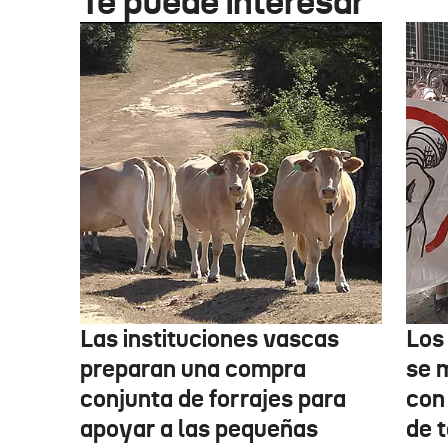
Te puede interesar
Las instituciones vascas
Los
preparan una compra
se 
conjunta de forrajes para
con
apoyar a las pequeñas
de t