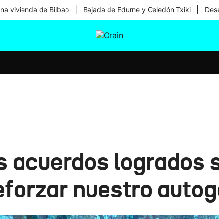
|
|
una vivienda de Bilbao
Bajada de Edurne y Celedón Txiki
Dese
tura
Ikusmiran
Egural
Salud
Tecnología
Los acuerdos logrados
eforzar nuestro autog