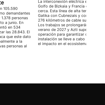
te
La interconexión eléctrica entre el
Golfo de Bizkaia y Francia está más
on 105.590
cerca. Esta línea de alta tensión unirá
como demandantes
Gatika con Cubnezais y contará con
 1.378 personas
276 kilómetros de cable submarino.
o a junio. En
Los trabajos se prolongarán hasta
entó en 534
verano de 2027 y Azti supervisará la
ar las 28.843. El
operación para garantizar que la
aca que este dato
instalación se lleve a cabo minimizan
palmente a la
el impacto en el ecosistema marino.
vas personas al