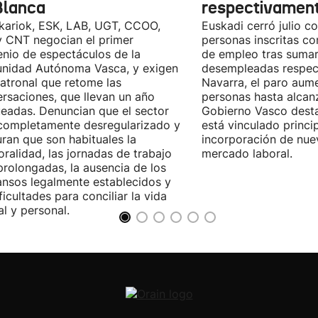
Blanca
respectivamen
kariok, ESK, LAB, UGT, CCOO,
Euskadi cerró julio c
 CNT negocian el primer
personas inscritas 
nio de espectáculos de la
de empleo tras sumar
nidad Autónoma Vasca, y exigen
desempleadas respect
patronal que retome las
Navarra, el paro aum
rsaciones, que llevan un año
personas hasta alcanz
eadas. Denuncian que el sector
Gobierno Vasco dest
completamente desregularizado y
está vinculado princi
ran que son habituales la
incorporación de nue
ralidad, las jornadas de trabajo
mercado laboral.
rolongadas, la ausencia de los
nsos legalmente establecidos y
ificultades para conciliar la vida
al y personal.