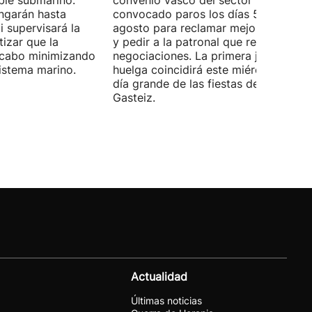
ble submarino.
convenio vasco del sector han
ongarán hasta
convocado paros los días 5, 14 y 26 
 supervisará la
agosto para reclamar mejoras labora
izar que la
y pedir a la patronal que retome las
a cabo minimizando
negociaciones. La primera jornada de
istema marino.
huelga coincidirá este miércoles con 
día grande de las fiestas de Vitoria-
Gasteiz.
Actualidad
Últimas noticias