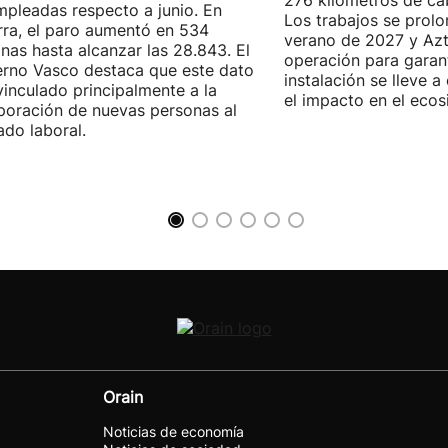
276 kilómetros de ca
pleadas respecto a junio. En
Los trabajos se prol
ra, el paro aumentó en 534
verano de 2027 y Azti
nas hasta alcanzar las 28.843. El
operación para garant
rno Vasco destaca que este dato
instalación se lleve 
vinculado principalmente a la
el impacto en el ecos
poración de nuevas personas al
do laboral.
Orain
Noticias de economía