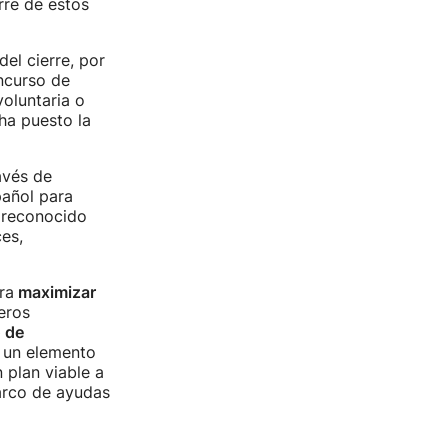
rre de estos
del cierre, por
ncurso de
voluntaria o
ha puesto la
avés de
pañol para
 reconocido
es,
ra
maximizar
eros
o de
s un elemento
plan viable a
marco de ayudas