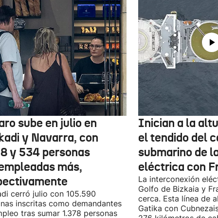
aro sube en julio en
Inician a la al
kadi y Navarra, con
el tendido del 
78 y 534 personas
submarino de l
empleadas más,
eléctrica con F
pectivamente
La interconexión eléct
Golfo de Bizkaia y Fr
di cerró julio con 105.590
cerca. Esta línea de a
nas inscritas como demandantes
Gatika con Cubnezais
pleo tras sumar 1.378 personas