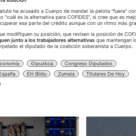
na solución
atute ha acusado a Cuerpo de mandar la pelota "fuera" con
o "cuál es la alternativa para COFIDES", si cree que es mejo
uperar esa parte del crédito aunque con un ritmo más grad
ue modifiquen su posición, que revisen la posición de COF
en junto a los trabajadores alternativas
que mantengan lo
terpelado el diputado de la coalición soberanista a Cuerpo.
conomía
Gipuzkoa
Congreso Diputados
España
EH Bildu
Zumaia
Titulares De Hoy