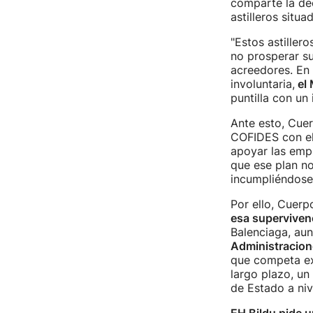
comparte la dec
astilleros situ
"Estos astillero
no prosperar su
acreedores. En 
involuntaria,
el 
puntilla con un
Ante esto, Cuer
COFIDES con el 
apoyar las emp
que ese plan n
incumpliéndose 
Por ello, Cuerp
esa superviven
Balenciaga, au
Administracione
que competa ex
largo plazo, un
de Estado a niv