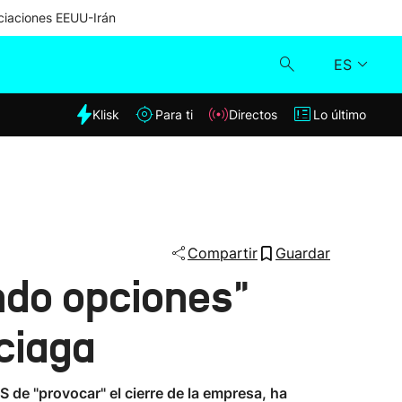
iaciones EEUU-Irán
ES
dia
Klisk
Para ti
Directos
Lo último
Klisk
Directos
Para ti
Compartir
Guardar
ndo opciones"
Lo último
nciaga
 de "provocar" el cierre de la empresa, ha