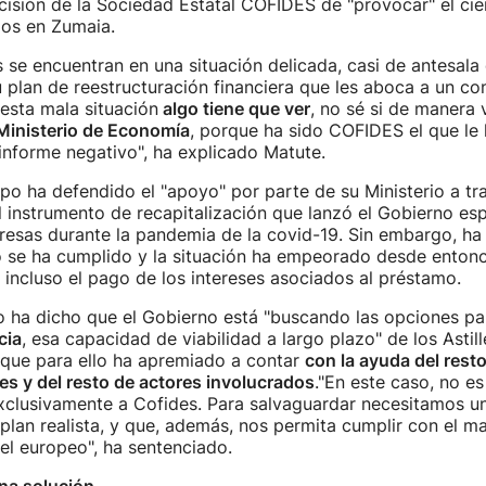
isión de la Sociedad Estatal COFIDES de "provocar" el cie
ados en Zumaia.
s se encuentran en una situación delicada, casi de antesala 
 plan de reestructuración financiera que les aboca a un co
esta mala situación
algo tiene que ver
, no sé si de manera 
Ministerio de Economía
, porque ha sido COFIDES el que le 
 informe negativo", ha explicado Matute.
po ha defendido el "apoyo" por parte de su Ministerio a tr
instrumento de recapitalización que lanzó el Gobierno es
resas durante la pandemia de la covid-19. Sin embargo, ha
o se ha cumplido y la situación ha empeorado desde entonc
incluso el pago de los intereses asociados al préstamo.
o ha dicho que el Gobierno está "buscando las opciones pa
cia
, esa capacidad de viabilidad a largo plazo" de los Astill
nque para ello ha apremiado a contar
con la ayuda del rest
s y del resto de actores involucrados
."En este caso, no e
clusivamente a Cofides. Para salvaguardar necesitamos un 
 plan realista, y que, además, nos permita cumplir con el 
el europeo", ha sentenciado.