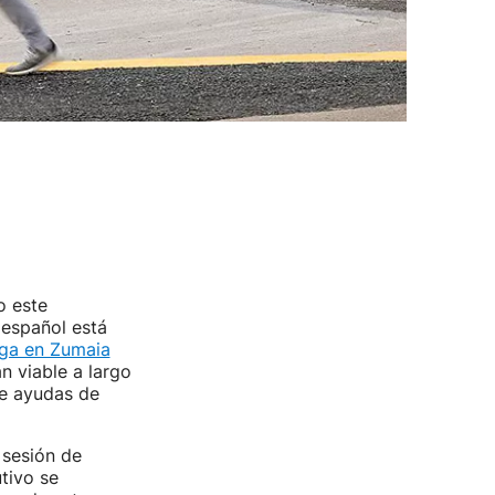
o este
 español está
aga en Zumaia
n viable a largo
de ayudas de
a sesión de
tivo se