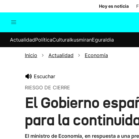
Hoy es noticia
F
Actualidad
Política
Cul
Actualidad
Política
Cultura
Ikusmiran
Eguraldia
Sociedad
Elecciones
Economía
Inicio
Actualidad
Economía
Internacional
Escuchar
RIESGO DE CIERRE
El Gobierno espa
para la continuid
El ministro de Economía, en respuesta a una pre