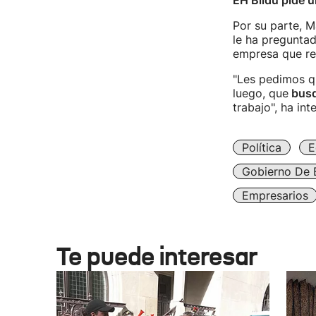
EH Bildu pide u
Por su parte, M
le ha preguntad
empresa que rec
"Les pedimos q
luego, que
busqu
trabajo", ha in
Política
E
Gobierno De 
Empresarios
Te puede interesar