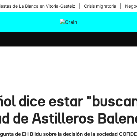
|
|
iestas de La Blanca en Vitoria-Gasteiz
Crisis migratoria
Negoc
tura
Ikusmiran
Egural
Salud
Tecnología
ñol dice estar "busca
ad de Astilleros Bale
gunta de EH Bildu sobre la decisión de la sociedad COFIDES