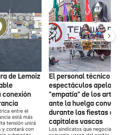
tura de Lemoiz
El personal técnico de
cable
espectáculos apela a la
a conexión
"empatía" de los artistas
rancia
ante la huelga convocada
rica entre el
durante las fiestas de las
ancia está más
capitales vascas
lta tensión unirá
 y contará con
Los sindicatos que negocian el prime