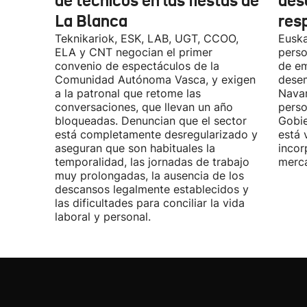
de técnicos en las fiestas de
des
La Blanca
res
Teknikariok, ESK, LAB, UGT, CCOO,
Euska
ELA y CNT negocian el primer
perso
convenio de espectáculos de la
de em
Comunidad Autónoma Vasca, y exigen
desem
a la patronal que retome las
Navar
conversaciones, que llevan un año
perso
bloqueadas. Denuncian que el sector
Gobie
está completamente desregularizado y
está 
aseguran que son habituales la
incor
temporalidad, las jornadas de trabajo
merca
muy prolongadas, la ausencia de los
descansos legalmente establecidos y
las dificultades para conciliar la vida
laboral y personal.