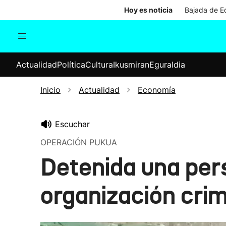
Hoy es noticia
Bajada de Ed
Actualidad
Política
Cul
Actualidad
Política
Cultura
Ikusmiran
Eguraldia
Sociedad
Elecciones
Economía
Inicio
Actualidad
Economía
Internacional
Escuchar
OPERACIÓN PUKUA
Detenida una pers
organización crim