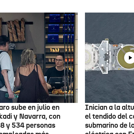
aro sube en julio en
Inician a la al
kadi y Navarra, con
el tendido del 
78 y 534 personas
submarino de l