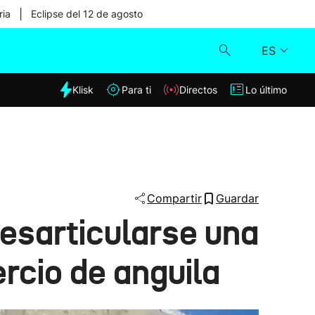
|
ria
Eclipse del 12 de agosto
ES
dia
Klisk
Para ti
Directos
Lo último
Klisk
Directos
Para ti
Compartir
Guardar
desarticularse una
Lo último
rcio de anguila