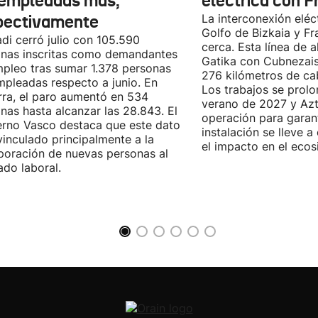
empleadas más,
eléctrica con F
pectivamente
La interconexión eléct
Golfo de Bizkaia y Fr
di cerró julio con 105.590
cerca. Esta línea de a
nas inscritas como demandantes
Gatika con Cubnezais
pleo tras sumar 1.378 personas
276 kilómetros de ca
pleadas respecto a junio. En
Los trabajos se prol
ra, el paro aumentó en 534
verano de 2027 y Azti
nas hasta alcanzar las 28.843. El
operación para garant
rno Vasco destaca que este dato
instalación se lleve 
vinculado principalmente a la
el impacto en el ecos
poración de nuevas personas al
do laboral.