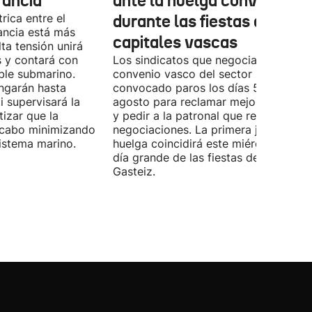
rancia
ante la huelga convocada
rica entre el
durante las fiestas de las
ancia está más
capitales vascas
lta tensión unirá
 y contará con
Los sindicatos que negocian el prime
ble submarino.
convenio vasco del sector han
ongarán hasta
convocado paros los días 5, 14 y 26 
 supervisará la
agosto para reclamar mejoras labora
izar que la
y pedir a la patronal que retome las
a cabo minimizando
negociaciones. La primera jornada de
istema marino.
huelga coincidirá este miércoles con 
día grande de las fiestas de Vitoria-
Gasteiz.