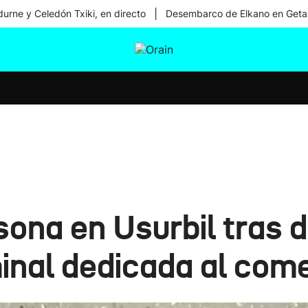
|
urne y Celedón Txiki, en directo
Desembarco de Elkano en Geta
tura
Ikusmiran
Egural
Salud
Tecnología
ona en Usurbil tras 
inal dedicada al come