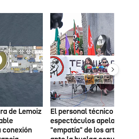
tura de Lemoiz
El personal técnico de
cable
espectáculos apela a la
a conexión
"empatía" de los artistas