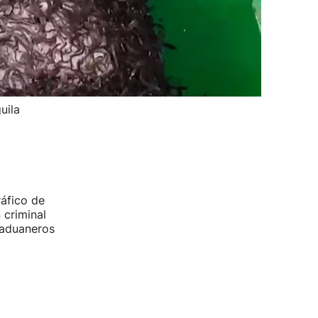
uila
ráfico de
 criminal
 aduaneros