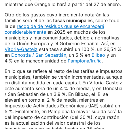
mientras que Orange lo hará a partir del 27 de enero.
Otro de los gastos cuyo incremento notarán las
familias será el de las
tasas municipales
, sobre todo
la de
recogida de residuos que se encarecerá
considerablemente
en 2025 en muchos de los
municipios y mancomunidades, debido a normativas
de la Unión Europea y el Gobierno Español. Así, en
Vitoria-Gasteiz
esta tasa subirá un 100 %, un 26,54 %
en
Donostia / San Sebastián
, un 5 % en
Bilbao
y un
4 % en la mancomunidad de
Pamplona/Iruña
.
En lo que se refiere al resto de las tarifas e impuestos
municipales, también se verán incrementadas, aunque
en distinta medida en cada capital. En Vitoria-Gasteiz
este aumento será de un 4 % de media, y en Donostia
/ San Sebastián de un 3,9 %. En Bilbao, el IBI se
elevará en torno al 2 % de media, mientras en
Impuesto de Actividades Económicas (IAE) subirá un
5 %. Finalmente, en Pamplona la mayor subida será la
del impuesto de contribución (del 30 %), cuya razón
es la actualización del valor catastral de los
inmuebles, que no se había hecho en 25 años.