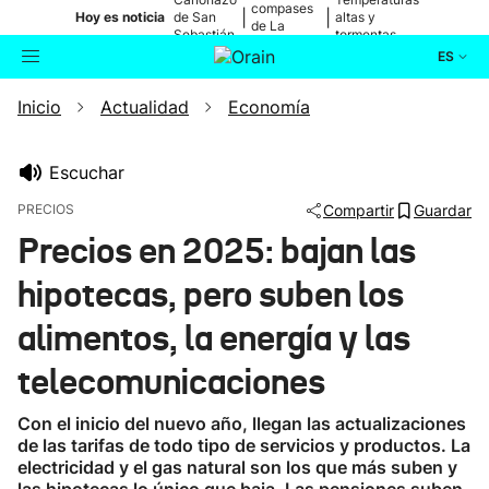
compases
|
|
Hoy es noticia
de San
altas y
de La
Sebastián
tormentas
Blanca
ES
Inicio
Actualidad
Economía
Actualidad
Buscador
Política
Escuchar
PRECIOS
Compartir
Guardar
Cultura
Precios en 2025: bajan las
hipotecas, pero suben los
Ikusmiran
alimentos, la energía y las
Eguraldia
telecomunicaciones
Con el inicio del nuevo año, llegan las actualizaciones
de las tarifas de todo tipo de servicios y productos. La
electricidad y el gas natural son los que más suben y