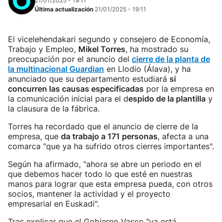
21/01/2025 - 19:11
Última actualización
21/01/2025 - 19:11
El vicelehendakari segundo y consejero de Economía,
Trabajo y Empleo,
Mikel Torres
, ha mostrado su
preocupación por el anuncio del
cierre de la planta de
la multinacional Guardian
en Llodio (Álava), y ha
anunciado que su departamento estudiará
si
concurren las causas especificadas
por la empresa en
la comunicación inicial para el d
espido de la plantilla
y
la clausura de la fábrica.
Torres ha recordado que el anuncio de cierre de la
empresa, que
da trabajo a 171 personas
, afecta a una
comarca "que ya ha sufrido otros cierres importantes".
Según ha afirmado, "ahora se abre un periodo en el
que debemos hacer todo lo que esté en nuestras
manos para lograr que esta empresa pueda, con otros
socios, mantener la actividad y el proyecto
empresarial en Euskadi".
Tras explicar que el Gobierno Vasco "ya está