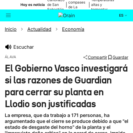
compases
|
|
Hoy es noticia
de San
altas y
de La
Sebastián
tormentas
Blanca
ES
Inicio
Actualidad
Economía
Actualidad
Buscador
Política
Escuchar
ÁLAVA
Compartir
Guardar
Cultura
El Gobierno Vasco investigará
si las razones de Guardian
Ikusmiran
para cerrar su planta en
Eguraldia
Llodio son justificadas
La empresa, que da trabajo a 171 personas, ha
argumentado que el cierre se produce debido a que "el
estado de desgaste del horno" de la planta y el