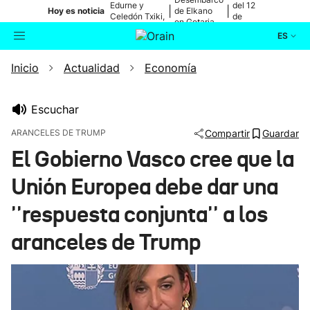
Edurne y
del 12
|
|
Hoy es noticia
de Elkano
Celedón Txiki,
de
en Getaria
en directo
agosto
ES
Inicio
Actualidad
Economía
Actualidad
Buscador
Política
Escuchar
ARANCELES DE TRUMP
Compartir
Guardar
Cultura
El Gobierno Vasco cree que la
Unión Europea debe dar una
Ikusmiran
''respuesta conjunta'' a los
Eguraldia
aranceles de Trump