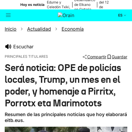
Edurne y
del 12
|
|
Hoy es noticia
de Elkano
Celedón Txiki,
de
en Getaria
en directo
agosto
ES
Inicio
Actualidad
Economía
Actualidad
Buscador
Política
Escuchar
PRINCIPALES TITULARES
Compartir
Guardar
Cultura
Será noticia: OPE de policías
locales, Trump, un mes en el
Ikusmiran
poder, y homenaje a Pirritx,
Eguraldia
Porrotx eta Marimotots
Resumen de las principales noticias que hoy elaborará
eitb.eus.