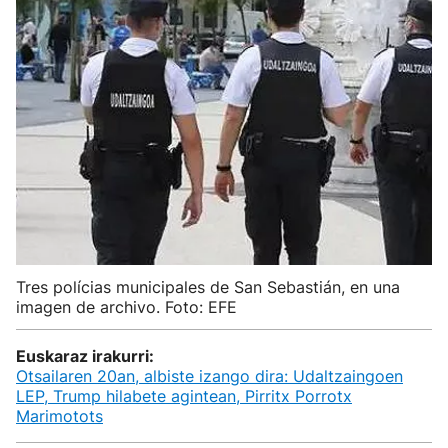
Tres polícias municipales de San Sebastián, en una
imagen de archivo. Foto: EFE
Euskaraz irakurri:
Otsailaren 20an, albiste izango dira: Udaltzaingoen
LEP, Trump hilabete agintean, Pirritx Porrotx
Marimotots